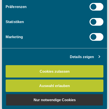
Wenn Sie es erlauben, würden wir auch gerne:
Präferenzen
Informationen über Ihre geografische Lage erfassen,
welche bis auf einige Meter genau sein können
Ihr Gerät durch aktives Scannen nach bestimmten
Statistiken
Merkmalen (Fingerprinting) identifizieren
Erfahren Sie mehr darüber, wie Ihre persönlichen Daten
Marketing
verarbeitet werden, und legen Sie Ihre Präferenzen im
Abschnitt Einzelheiten
fest.
Details zeigen
Wir verwenden Cookies, um Inhalte und Anzeigen zu
personalisieren, Funktionen für soziale Medien anbieten
zu können und die Zugriffe auf unsere Website zu
Cookies zulassen
analysieren. Außerdem geben wir Informationen zu Ihrer
Verwendung unserer Website an unsere Partner für
Auswahl erlauben
soziale Medien, Werbung und Analysen weiter. Unsere
Partner führen diese Informationen möglicherweise mit
weiteren Daten zusammen, die Sie ihnen bereitgestellt
Nur notwendige Cookies
haben oder die sie im Rahmen Ihrer Nutzung der Dienste