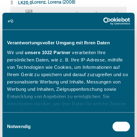
Verantwortungsvoller Umgang mit Ihren Daten
Wir und
unsere 1022 Partner
verarbeiten Ihre
persönlichen Daten, wie z. B. Ihre IP-Adresse, mithilfe
von Technologien wie Cookies, um Informationen auf
Ihrem Gerät zu speichern und darauf zuzugreifen und so
personalisierte Werbung und Inhalte, Messungen von
Werbung und Inhalten, Zielgruppenforschung sowie
Entwicklung von Angeboten zu ermöglichen. Sie
entscheiden darüber, wer Ihre Daten für welche Zwecke
nutzt. Sie können Ihre Einwilligung jederzeit über die
Cookie-Erklärung oder durch Klicken auf das Privacy
Einwilligungsauswahl
Trigger Symbol ändern oder widerrufen
Notwendig