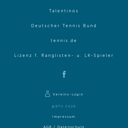
(opens in new w
Talentinos
(opens in
Deutscher Tennis Bund
(opens in new wi
tennis.de
(ope
Lizenz f. Ranglisten- u. LK-Spieler
(opens in new window)
Vereins-Login
@BTV 2026
(opens in same window)
Impressum
(opens in same win
AGB / Datenschutz