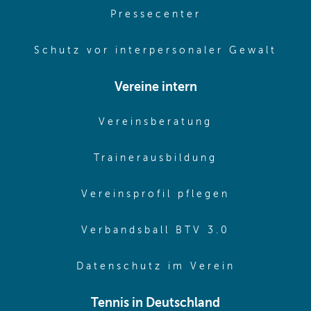
(opens in same
Pressecenter
(ope
Schutz vor interpersonaler Gewalt
Vereine intern
(opens in sam
Vereinsberatung
(opens in sa
Trainerausbildung
(opens in 
Vereinsprofil pflegen
(opens in 
Verbandsball BTV 3.0
(opens in 
Datenschutz im Verein
Tennis in Deutschland