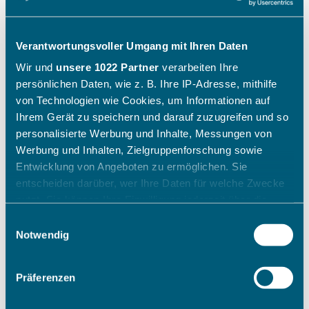
Verantwortungsvoller Umgang mit Ihren Daten
Wir und
unsere 1022 Partner
verarbeiten Ihre
persönlichen Daten, wie z. B. Ihre IP-Adresse, mithilfe
von Technologien wie Cookies, um Informationen auf
Ihrem Gerät zu speichern und darauf zuzugreifen und so
personalisierte Werbung und Inhalte, Messungen von
Werbung und Inhalten, Zielgruppenforschung sowie
Entwicklung von Angeboten zu ermöglichen. Sie
entscheiden darüber, wer Ihre Daten für welche Zwecke
nutzt. Sie können Ihre Einwilligung jederzeit über die
Cookie-Erklärung oder durch Klicken auf das Privacy
Einwilligungsauswahl
Trigger Symbol ändern oder widerrufen
Notwendig
Wenn Sie es erlauben, würden wir auch gerne:
Präferenzen
Informationen über Ihre geografische Lage erfassen,
welche bis auf einige Meter genau sein können