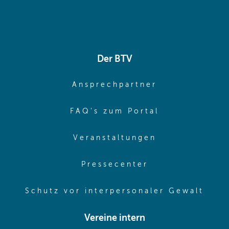
Der BTV
(opens in sa
Ansprechpartner
(opens in sa
FAQ's zum Portal
(opens in sam
Veranstaltungen
(opens in same
Pressecenter
(ope
Schutz vor interpersonaler Gewalt
Vereine intern