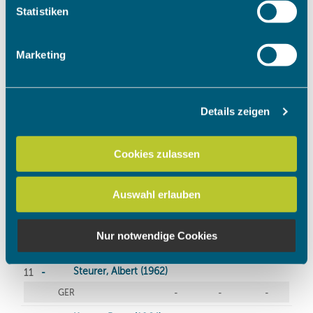
Ihr Gerät durch aktives Scannen nach bestimmten
Statistiken
Merkmalen (Fingerprinting) identifizieren
Erfahren Sie mehr darüber, wie Ihre persönlichen Daten
Marketing
verarbeitet werden, und legen Sie Ihre Präferenzen im
Abschnitt Einzelheiten
fest.
Details zeigen
Wir verwenden Cookies, um Inhalte und Anzeigen zu
personalisieren, Funktionen für soziale Medien anbieten
zu können und die Zugriffe auf unsere Website zu
Cookies zulassen
analysieren. Außerdem geben wir Informationen zu Ihrer
Verwendung unserer Website an unsere Partner für
Auswahl erlauben
soziale Medien, Werbung und Analysen weiter. Unsere
Partner führen diese Informationen möglicherweise mit
weiteren Daten zusammen, die Sie ihnen bereitgestellt
Nur notwendige Cookies
haben oder die sie im Rahmen Ihrer Nutzung der Dienste
gesammelt haben.