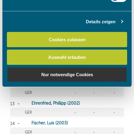
verarbeitet werden, und legen Sie Ihre Präferenzen im
Abschnitt Einzelheiten
fest.
Details zeigen
Wir verwenden Cookies, um Inhalte und Anzeigen zu
personalisieren, Funktionen für soziale Medien anbieten
zu können und die Zugriffe auf unsere Website zu
Cookies zulassen
analysieren. Außerdem geben wir Informationen zu Ihrer
Verwendung unserer Website an unsere Partner für
Auswahl erlauben
soziale Medien, Werbung und Analysen weiter. Unsere
Partner führen diese Informationen möglicherweise mit
weiteren Daten zusammen, die Sie ihnen bereitgestellt
Nur notwendige Cookies
haben oder die sie im Rahmen Ihrer Nutzung der Dienste
gesammelt haben.