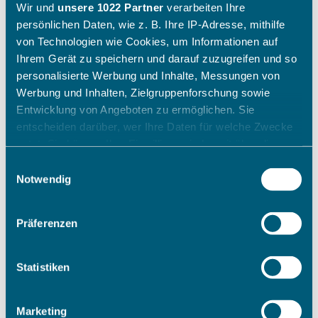
Wir und
unsere 1022 Partner
verarbeiten Ihre
persönlichen Daten, wie z. B. Ihre IP-Adresse, mithilfe
von Technologien wie Cookies, um Informationen auf
Ihrem Gerät zu speichern und darauf zuzugreifen und so
personalisierte Werbung und Inhalte, Messungen von
Werbung und Inhalten, Zielgruppenforschung sowie
Entwicklung von Angeboten zu ermöglichen. Sie
entscheiden darüber, wer Ihre Daten für welche Zwecke
nutzt. Sie können Ihre Einwilligung jederzeit über die
Cookie-Erklärung oder durch Klicken auf das Privacy
Einwilligungsauswahl
Trigger Symbol ändern oder widerrufen
Notwendig
Wenn Sie es erlauben, würden wir auch gerne:
Präferenzen
Informationen über Ihre geografische Lage erfassen,
welche bis auf einige Meter genau sein können
Ihr Gerät durch aktives Scannen nach bestimmten
Statistiken
Merkmalen (Fingerprinting) identifizieren
Erfahren Sie mehr darüber, wie Ihre persönlichen Daten
Marketing