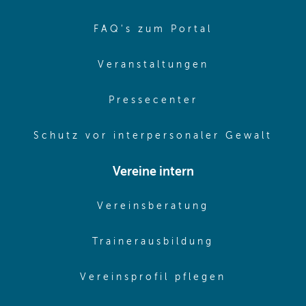
(opens in sa
FAQ's zum Portal
(opens in sam
Veranstaltungen
(opens in same
Pressecenter
(ope
Schutz vor interpersonaler Gewalt
Vereine intern
(opens in sam
Vereinsberatung
(opens in sa
Trainerausbildung
(opens in 
Vereinsprofil pflegen