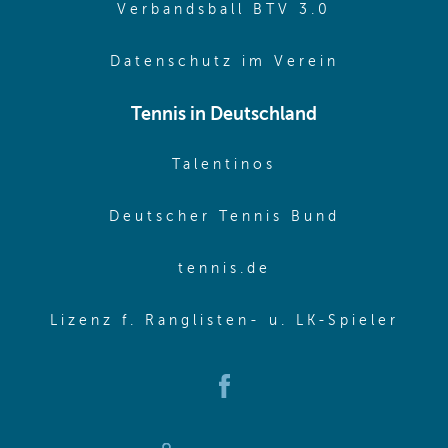
(opens in 
Verbandsball BTV 3.0
(opens in 
Datenschutz im Verein
Tennis in Deutschland
(opens in new w
Talentinos
(opens in
Deutscher Tennis Bund
(opens in new wi
tennis.de
(ope
Lizenz f. Ranglisten- u. LK-Spieler
(opens in new window)