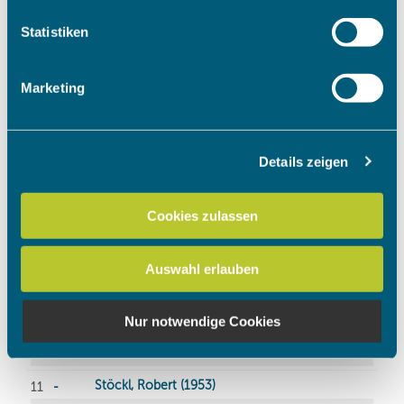
welche bis auf einige Meter genau sein können
Ihr Gerät durch aktives Scannen nach bestimmten
Statistiken
Merkmalen (Fingerprinting) identifizieren
Erfahren Sie mehr darüber, wie Ihre persönlichen Daten
Marketing
verarbeitet werden, und legen Sie Ihre Präferenzen im
Abschnitt Einzelheiten
fest.
Details zeigen
Wir verwenden Cookies, um Inhalte und Anzeigen zu
personalisieren, Funktionen für soziale Medien anbieten
zu können und die Zugriffe auf unsere Website zu
Cookies zulassen
analysieren. Außerdem geben wir Informationen zu Ihrer
Verwendung unserer Website an unsere Partner für
Auswahl erlauben
soziale Medien, Werbung und Analysen weiter. Unsere
Partner führen diese Informationen möglicherweise mit
weiteren Daten zusammen, die Sie ihnen bereitgestellt
Nur notwendige Cookies
haben oder die sie im Rahmen Ihrer Nutzung der Dienste
gesammelt haben.