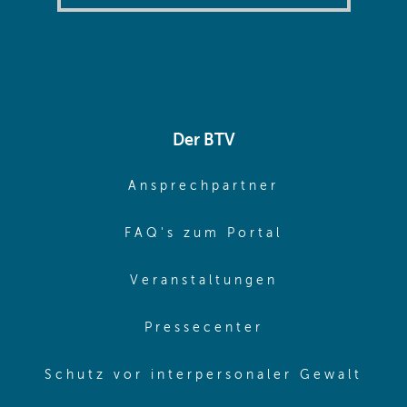
Der BTV
(opens in sa
Ansprechpartner
(opens in sa
FAQ's zum Portal
(opens in sam
Veranstaltungen
(opens in same
Pressecenter
(ope
Schutz vor interpersonaler Gewalt