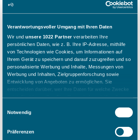
Verantwortungsvoller Umgang mit Ihren Daten
Wir und
unsere 1022 Partner
verarbeiten Ihre
persönlichen Daten, wie z. B. Ihre IP-Adresse, mithilfe
von Technologien wie Cookies, um Informationen auf
Ihrem Gerät zu speichern und darauf zuzugreifen und so
personalisierte Werbung und Inhalte, Messungen von
Werbung und Inhalten, Zielgruppenforschung sowie
Entwicklung von Angeboten zu ermöglichen. Sie
entscheiden darüber, wer Ihre Daten für welche Zwecke
nutzt. Sie können Ihre Einwilligung jederzeit über die
Cookie-Erklärung oder durch Klicken auf das Privacy
Einwilligungsauswahl
Trigger Symbol ändern oder widerrufen
Notwendig
Wenn Sie es erlauben, würden wir auch gerne:
Präferenzen
Informationen über Ihre geografische Lage erfassen,