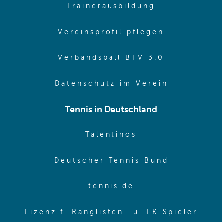
(opens in sa
Trainerausbildung
(opens in 
Vereinsprofil pflegen
(opens in 
Verbandsball BTV 3.0
(opens in 
Datenschutz im Verein
Tennis in Deutschland
(opens in new w
Talentinos
(opens in
Deutscher Tennis Bund
(opens in new wi
tennis.de
(ope
Lizenz f. Ranglisten- u. LK-Spieler