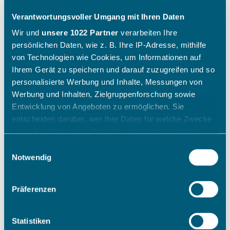
Verantwortungsvoller Umgang mit Ihren Daten
Wir und
unsere 1022 Partner
verarbeiten Ihre
persönlichen Daten, wie z. B. Ihre IP-Adresse, mithilfe
von Technologien wie Cookies, um Informationen auf
Ihrem Gerät zu speichern und darauf zuzugreifen und so
personalisierte Werbung und Inhalte, Messungen von
Werbung und Inhalten, Zielgruppenforschung sowie
Entwicklung von Angeboten zu ermöglichen. Sie
entscheiden darüber, wer Ihre Daten für welche Zwecke
nutzt. Sie können Ihre Einwilligung jederzeit über die
Cookie-Erklärung oder durch Klicken auf das Privacy
Einwilligungsauswahl
Trigger Symbol ändern oder widerrufen
Notwendig
Wenn Sie es erlauben, würden wir auch gerne:
Präferenzen
Informationen über Ihre geografische Lage erfassen,
welche bis auf einige Meter genau sein können
Ihr Gerät durch aktives Scannen nach bestimmten
Statistiken