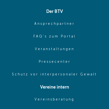
Der BTV
(opens in sa
Ansprechpartner
(opens in sa
FAQ's zum Portal
(opens in sam
Veranstaltungen
(opens in same
Pressecenter
(ope
Schutz vor interpersonaler Gewalt
Vereine intern
(opens in sam
Vereinsberatung