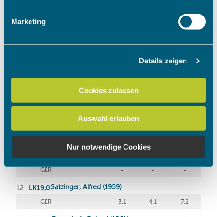
Merkmalen (Fingerprinting) identifizieren
Erfahren Sie mehr darüber, wie Ihre persönlichen Daten
Marketing
verarbeitet werden, und legen Sie Ihre Präferenzen im
Abschnitt Einzelheiten
fest.
Details zeigen
Wir verwenden Cookies, um Inhalte und Anzeigen zu
personalisieren, Funktionen für soziale Medien anbieten
zu können und die Zugriffe auf unsere Website zu
Cookies zulassen
analysieren. Außerdem geben wir Informationen zu Ihrer
Verwendung unserer Website an unsere Partner für
Auswahl erlauben
soziale Medien, Werbung und Analysen weiter. Unsere
Partner führen diese Informationen möglicherweise mit
weiteren Daten zusammen, die Sie ihnen bereitgestellt
Nur notwendige Cookies
haben oder die sie im Rahmen Ihrer Nutzung der Dienste
gesammelt haben.