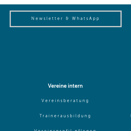
(opens in
Newsletter & WhatsApp
Vereine intern
pens in same window)
(opens in sam
Vereinsberatung
pens in same window)
(opens in sa
Trainerausbildung
pens in same window)
(opens in 