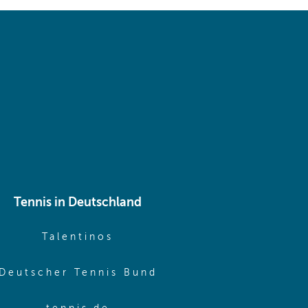
 same window)
Tennis in Deutschland
e window)
(opens in new window)
Talentinos
me window)
(opens in new window
Deutscher Tennis Bund
same window)
(opens in new window)