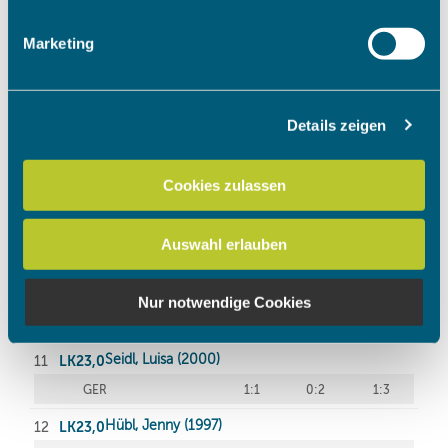
Merkmalen (Fingerprinting) identifizieren
Erfahren Sie mehr darüber, wie Ihre persönlichen Daten
Marketing
verarbeitet werden, und legen Sie Ihre Präferenzen im
Abschnitt Einzelheiten
fest.
Details zeigen
Wir verwenden Cookies, um Inhalte und Anzeigen zu
personalisieren, Funktionen für soziale Medien anbieten
zu können und die Zugriffe auf unsere Website zu
Cookies zulassen
analysieren. Außerdem geben wir Informationen zu Ihrer
Verwendung unserer Website an unsere Partner für
Auswahl erlauben
soziale Medien, Werbung und Analysen weiter. Unsere
Partner führen diese Informationen möglicherweise mit
weiteren Daten zusammen, die Sie ihnen bereitgestellt
Nur notwendige Cookies
haben oder die sie im Rahmen Ihrer Nutzung der Dienste
gesammelt haben.