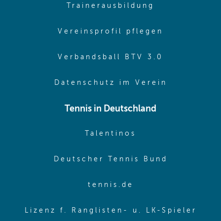
(opens in sa
Trainerausbildung
(opens in 
Vereinsprofil pflegen
(opens in 
Verbandsball BTV 3.0
(opens in 
Datenschutz im Verein
Tennis in Deutschland
(opens in new w
Talentinos
(opens in
Deutscher Tennis Bund
(opens in new wi
tennis.de
(ope
Lizenz f. Ranglisten- u. LK-Spieler