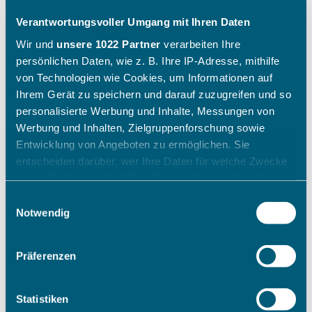
Verantwortungsvoller Umgang mit Ihren Daten
Wir und
unsere 1022 Partner
verarbeiten Ihre
persönlichen Daten, wie z. B. Ihre IP-Adresse, mithilfe
von Technologien wie Cookies, um Informationen auf
Ihrem Gerät zu speichern und darauf zuzugreifen und so
personalisierte Werbung und Inhalte, Messungen von
Werbung und Inhalten, Zielgruppenforschung sowie
Entwicklung von Angeboten zu ermöglichen. Sie
entscheiden darüber, wer Ihre Daten für welche Zwecke
nutzt. Sie können Ihre Einwilligung jederzeit über die
Cookie-Erklärung oder durch Klicken auf das Privacy
Einwilligungsauswahl
Trigger Symbol ändern oder widerrufen
Notwendig
Wenn Sie es erlauben, würden wir auch gerne:
Präferenzen
Informationen über Ihre geografische Lage erfassen,
welche bis auf einige Meter genau sein können
Ihr Gerät durch aktives Scannen nach bestimmten
Statistiken