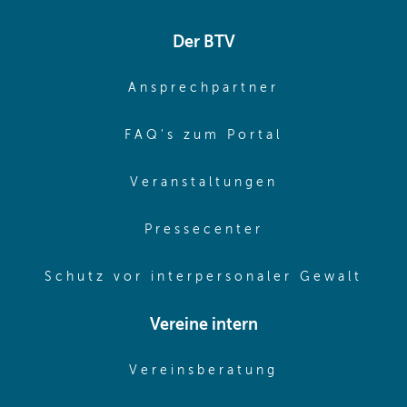
Der BTV
(opens in sa
Ansprechpartner
(opens in sa
FAQ's zum Portal
(opens in sam
Veranstaltungen
(opens in same
Pressecenter
(ope
Schutz vor interpersonaler Gewalt
Vereine intern
(opens in sam
Vereinsberatung