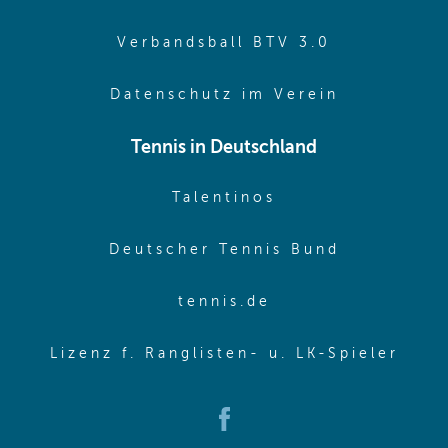
(opens in 
Verbandsball BTV 3.0
(opens in 
Datenschutz im Verein
Tennis in Deutschland
(opens in new w
Talentinos
(opens in
Deutscher Tennis Bund
(opens in new wi
tennis.de
(ope
Lizenz f. Ranglisten- u. LK-Spieler
(opens in new window)