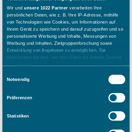
Wir und
unsere 1022 Partner
verarbeiten Ihre
persönlichen Daten, wie z. B. Ihre IP-Adresse, mithilfe
von Technologien wie Cookies, um Informationen auf
Ihrem Gerät zu speichern und darauf zuzugreifen und so
personalisierte Werbung und Inhalte, Messungen von
Werbung und Inhalten, Zielgruppenforschung sowie
Entwicklung von Angeboten zu ermöglichen. Sie
entscheiden darüber, wer Ihre Daten für welche Zwecke
nutzt. Sie können Ihre Einwilligung jederzeit über die
Cookie-Erklärung oder durch Klicken auf das Privacy
Einwilligungsauswahl
Trigger Symbol ändern oder widerrufen
Notwendig
Wenn Sie es erlauben, würden wir auch gerne:
Präferenzen
Informationen über Ihre geografische Lage erfassen,
welche bis auf einige Meter genau sein können
Ihr Gerät durch aktives Scannen nach bestimmten
Statistiken
Merkmalen (Fingerprinting) identifizieren
Erfahren Sie mehr darüber, wie Ihre persönlichen Daten