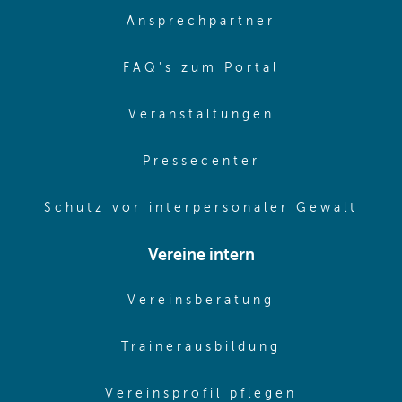
(opens in sa
Ansprechpartner
(opens in sa
FAQ's zum Portal
(opens in sam
Veranstaltungen
(opens in same
Pressecenter
(ope
Schutz vor interpersonaler Gewalt
Vereine intern
(opens in sam
Vereinsberatung
(opens in sa
Trainerausbildung
(opens in 
Vereinsprofil pflegen