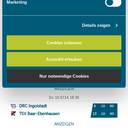
Marketing
verarbeitet werden, und legen Sie Ihre Präferenzen im
Abschnitt Einzelheiten
fest.
Details zeigen
Wir verwenden Cookies, um Inhalte und Anzeigen zu
personalisieren, Funktionen für soziale Medien anbieten
zu können und die Zugriffe auf unsere Website zu
Cookies zulassen
analysieren. Außerdem geben wir Informationen zu Ihrer
Verwendung unserer Website an unsere Partner für
Auswahl erlauben
soziale Medien, Werbung und Analysen weiter. Unsere
Partner führen diese Informationen möglicherweise mit
weiteren Daten zusammen, die Sie ihnen bereitgestellt
Nur notwendige Cookies
haben oder die sie im Rahmen Ihrer Nutzung der Dienste
gesammelt haben.