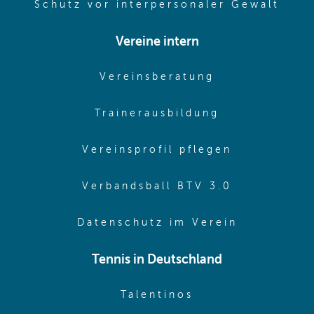
(ope
Schutz vor interpersonaler Gewalt
Vereine intern
(opens in sam
Vereinsberatung
(opens in sa
Trainerausbildung
(opens in 
Vereinsprofil pflegen
(opens in 
Verbandsball BTV 3.0
(opens in 
Datenschutz im Verein
Tennis in Deutschland
(opens in new w
Talentinos