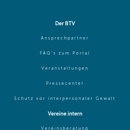
Der BTV
(opens in sa
Ansprechpartner
(opens in sa
FAQ's zum Portal
(opens in sam
Veranstaltungen
(opens in same
Pressecenter
(ope
Schutz vor interpersonaler Gewalt
Vereine intern
(opens in sam
Vereinsberatung