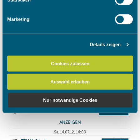
Merkmalen (Fingerprinting) identifizieren
Erfahren Sie mehr darüber, wie Ihre persönlichen Daten
Marketing
verarbeitet werden, und legen Sie Ihre Präferenzen im
Abschnitt Einzelheiten
fest.
Details zeigen
Wir verwenden Cookies, um Inhalte und Anzeigen zu
personalisieren, Funktionen für soziale Medien anbieten
zu können und die Zugriffe auf unsere Website zu
Cookies zulassen
analysieren. Außerdem geben wir Informationen zu Ihrer
Verwendung unserer Website an unsere Partner für
Auswahl erlauben
soziale Medien, Werbung und Analysen weiter. Unsere
Partner führen diese Informationen möglicherweise mit
weiteren Daten zusammen, die Sie ihnen bereitgestellt
Nur notwendige Cookies
haben oder die sie im Rahmen Ihrer Nutzung der Dienste
gesammelt haben.