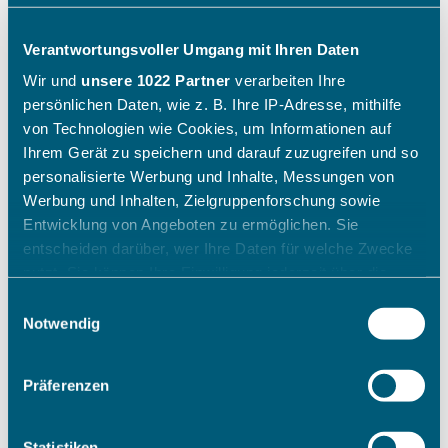
Verantwortungsvoller Umgang mit Ihren Daten
Wir und
unsere 1022 Partner
verarbeiten Ihre
persönlichen Daten, wie z. B. Ihre IP-Adresse, mithilfe
von Technologien wie Cookies, um Informationen auf
Ihrem Gerät zu speichern und darauf zuzugreifen und so
personalisierte Werbung und Inhalte, Messungen von
Werbung und Inhalten, Zielgruppenforschung sowie
Entwicklung von Angeboten zu ermöglichen. Sie
entscheiden darüber, wer Ihre Daten für welche Zwecke
nutzt. Sie können Ihre Einwilligung jederzeit über die
Cookie-Erklärung oder durch Klicken auf das Privacy
Einwilligungsauswahl
Trigger Symbol ändern oder widerrufen
Notwendig
Wenn Sie es erlauben, würden wir auch gerne:
Präferenzen
Informationen über Ihre geografische Lage erfassen,
welche bis auf einige Meter genau sein können
Ihr Gerät durch aktives Scannen nach bestimmten
Statistiken