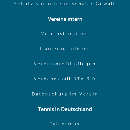
(ope
Schutz vor interpersonaler Gewalt
Vereine intern
(opens in sam
Vereinsberatung
(opens in sa
Trainerausbildung
(opens in 
Vereinsprofil pflegen
(opens in 
Verbandsball BTV 3.0
(opens in 
Datenschutz im Verein
Tennis in Deutschland
(opens in new w
Talentinos