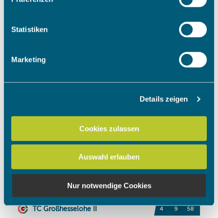
Informationen über Ihre geografische Lage erfassen,
welche bis auf einige Meter genau sein können
Ihr Gerät durch aktives Scannen nach bestimmten
Statistiken
Merkmalen (Fingerprinting) identifizieren
Erfahren Sie mehr darüber, wie Ihre persönlichen Daten
Marketing
verarbeitet werden, und legen Sie Ihre Präferenzen im
Abschnitt Einzelheiten
fest.
Details zeigen
Wir verwenden Cookies, um Inhalte und Anzeigen zu
personalisieren, Funktionen für soziale Medien anbieten
zu können und die Zugriffe auf unsere Website zu
Cookies zulassen
analysieren. Außerdem geben wir Informationen zu Ihrer
Verwendung unserer Website an unsere Partner für
Auswahl erlauben
soziale Medien, Werbung und Analysen weiter. Unsere
Partner führen diese Informationen möglicherweise mit
weiteren Daten zusammen, die Sie ihnen bereitgestellt
Nur notwendige Cookies
haben oder die sie im Rahmen Ihrer Nutzung der Dienste
gesammelt haben.