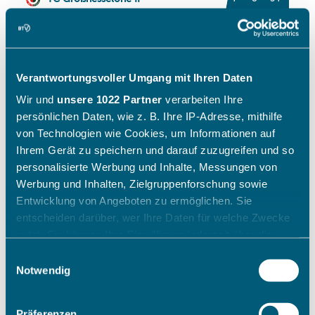
Verantwortungsvoller Umgang mit Ihren Daten
Wir und
unsere 1022 Partner
verarbeiten Ihre
persönlichen Daten, wie z. B. Ihre IP-Adresse, mithilfe
von Technologien wie Cookies, um Informationen auf
Ihrem Gerät zu speichern und darauf zuzugreifen und so
personalisierte Werbung und Inhalte, Messungen von
Werbung und Inhalten, Zielgruppenforschung sowie
Entwicklung von Angeboten zu ermöglichen. Sie
entscheiden darüber, wer Ihre Daten für welche Zwecke
nutzt. Sie können Ihre Einwilligung jederzeit über die
Cookie-Erklärung oder durch Klicken auf das Privacy
Einwilligungsauswahl
Trigger Symbol ändern oder widerrufen
Notwendig
Wenn Sie es erlauben, würden wir auch gerne:
Präferenzen