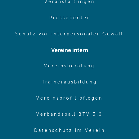
(opens in sam
Veranstaltungen
(opens in same
Pressecenter
(ope
Schutz vor interpersonaler Gewalt
Vereine intern
(opens in sam
Vereinsberatung
(opens in sa
Trainerausbildung
(opens in 
Vereinsprofil pflegen
(opens in 
Verbandsball BTV 3.0
(opens in 
Datenschutz im Verein