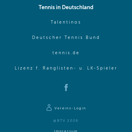
Tennis in Deutschland
(opens in new w
Talentinos
(opens in
Deutscher Tennis Bund
(opens in new wi
tennis.de
(ope
Lizenz f. Ranglisten- u. LK-Spieler
(opens in new window)
Vereins-Login
@BTV 2026
(opens in same window)
Impressum