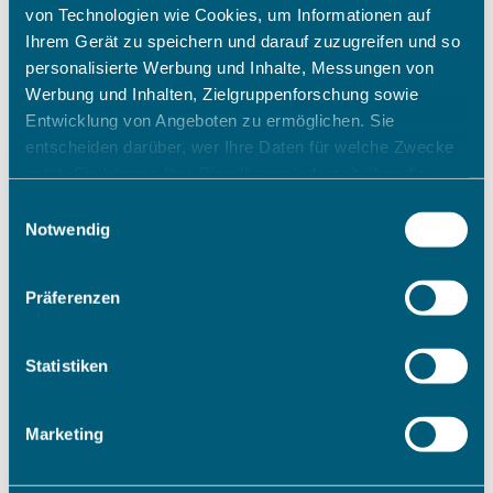
von Technologien wie Cookies, um Informationen auf
Ihrem Gerät zu speichern und darauf zuzugreifen und so
personalisierte Werbung und Inhalte, Messungen von
Werbung und Inhalten, Zielgruppenforschung sowie
Entwicklung von Angeboten zu ermöglichen. Sie
entscheiden darüber, wer Ihre Daten für welche Zwecke
nutzt. Sie können Ihre Einwilligung jederzeit über die
Cookie-Erklärung oder durch Klicken auf das Privacy
Einwilligungsauswahl
Trigger Symbol ändern oder widerrufen
Notwendig
Wenn Sie es erlauben, würden wir auch gerne:
Präferenzen
Informationen über Ihre geografische Lage erfassen,
welche bis auf einige Meter genau sein können
Ihr Gerät durch aktives Scannen nach bestimmten
Statistiken
Merkmalen (Fingerprinting) identifizieren
Erfahren Sie mehr darüber, wie Ihre persönlichen Daten
Marketing
verarbeitet werden, und legen Sie Ihre Präferenzen im
Abschnitt Einzelheiten
fest.