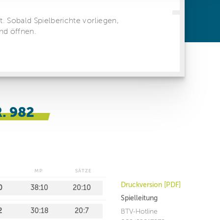
ren Daten
ienste