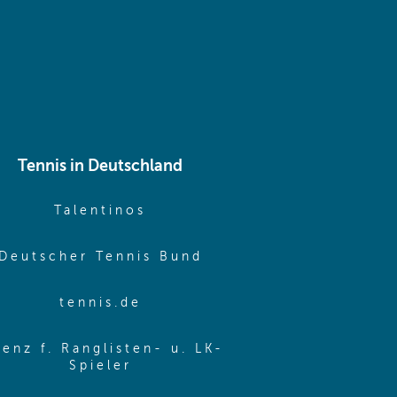
Tennis in Deutschland
e window)
(opens in new window)
Talentinos
me window)
(opens in new window
Deutscher Tennis Bund
same window)
(opens in new window)
tennis.de
same window)
zenz f. Ranglisten- u. LK-
(opens in new window)
Spieler
same window)