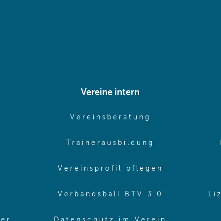
Vereine intern
pens in same window)
(opens in sam
Vereinsberatung
pens in same window)
(opens in sa
Trainerausbildung
pens in same window)
(opens in 
Vereinsprofil pflegen
ns in same window)
(opens in 
Verbandsball BTV 3.0
Li
(opens in 
ler
Datenschutz im Verein