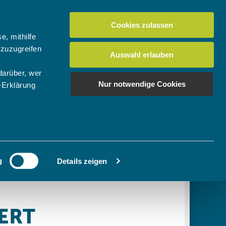
Cookies zulassen
Suchen
tuelles
Der BTV
Mein Verein
e, mithilfe
 zuzugreifen
Auswahl erlauben
darüber, wer
en
os
News Bundes-/Regionalligen
Download-Center
BTV-Magazin "Bayern Tennis"
Suchen
Nur notwendige Cookies
-Erklärung
Video- & Mediencenter
u sein können
Ausschreibungen
ieren
g
Details zeigen
Ihre
le Medien
ir
, Werbung