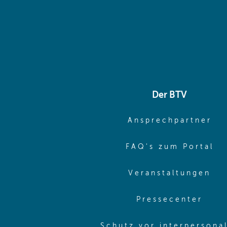
Der BTV
(o
Ansprechpartner
(o
FAQ's zum Portal
(o
Veranstaltungen
(ope
Pressecenter
Schutz vor interpersona