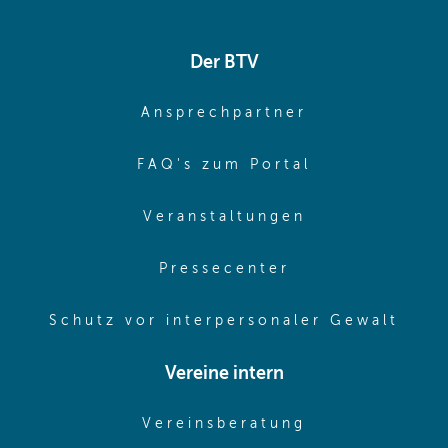
Der BTV
(opens in sa
Ansprechpartner
(opens in sa
FAQ's zum Portal
(opens in sam
Veranstaltungen
(opens in same
Pressecenter
(ope
Schutz vor interpersonaler Gewalt
Vereine intern
(opens in sam
Vereinsberatung