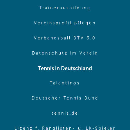
(opens in sa
Trainerausbildung
(opens in 
Vereinsprofil pflegen
(opens in 
Verbandsball BTV 3.0
(opens in 
Datenschutz im Verein
Tennis in Deutschland
(opens in new w
Talentinos
(opens in
Deutscher Tennis Bund
(opens in new wi
tennis.de
(ope
Lizenz f. Ranglisten- u. LK-Spieler