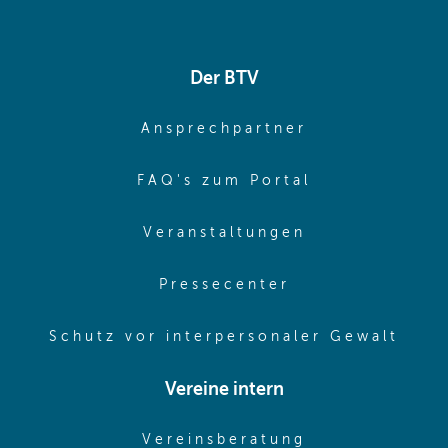
Der BTV
(opens in sa
Ansprechpartner
(opens in sa
FAQ's zum Portal
(opens in sam
Veranstaltungen
(opens in same
Pressecenter
(ope
Schutz vor interpersonaler Gewalt
Vereine intern
(opens in sam
Vereinsberatung