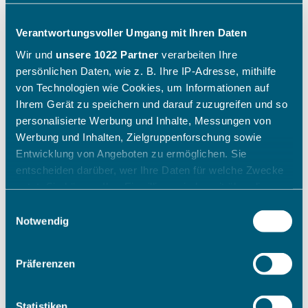
Verantwortungsvoller Umgang mit Ihren Daten
Wir und
unsere 1022 Partner
verarbeiten Ihre
persönlichen Daten, wie z. B. Ihre IP-Adresse, mithilfe
von Technologien wie Cookies, um Informationen auf
Ihrem Gerät zu speichern und darauf zuzugreifen und so
personalisierte Werbung und Inhalte, Messungen von
Werbung und Inhalten, Zielgruppenforschung sowie
Entwicklung von Angeboten zu ermöglichen. Sie
entscheiden darüber, wer Ihre Daten für welche Zwecke
nutzt. Sie können Ihre Einwilligung jederzeit über die
Cookie-Erklärung oder durch Klicken auf das Privacy
Einwilligungsauswahl
Trigger Symbol ändern oder widerrufen
Notwendig
Wenn Sie es erlauben, würden wir auch gerne:
Präferenzen
Informationen über Ihre geografische Lage erfassen,
welche bis auf einige Meter genau sein können
Ihr Gerät durch aktives Scannen nach bestimmten
Statistiken