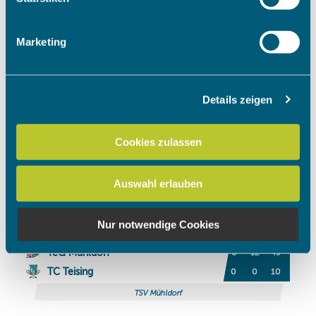
Merkmalen (Fingerprinting) identifizieren
Erfahren Sie mehr darüber, wie Ihre persönlichen Daten
Marketing
verarbeitet werden, und legen Sie Ihre Präferenzen im
Abschnitt Einzelheiten
fest.
Details zeigen
Wir verwenden Cookies, um Inhalte und Anzeigen zu
personalisieren, Funktionen für soziale Medien anbieten
zu können und die Zugriffe auf unsere Website zu
Cookies zulassen
analysieren. Außerdem geben wir Informationen zu Ihrer
Verwendung unserer Website an unsere Partner für
Auswahl erlauben
soziale Medien, Werbung und Analysen weiter. Unsere
Partner führen diese Informationen möglicherweise mit
weiteren Daten zusammen, die Sie ihnen bereitgestellt
Nur notwendige Cookies
haben oder die sie im Rahmen Ihrer Nutzung der Dienste
gesammelt haben.