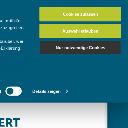
Cookies zulassen
Suchen
tuelles
Der BTV
Mein Verein
e, mithilfe
 zuzugreifen
Auswahl erlauben
darüber, wer
en
os
News Bundes-/Regionalligen
Download-Center
BTV-Magazin "Bayern Tennis"
Suchen
Nur notwendige Cookies
-Erklärung
Video- & Mediencenter
u sein können
Ausschreibungen
ieren
g
Details zeigen
Ihre
le Medien
ir
, Werbung