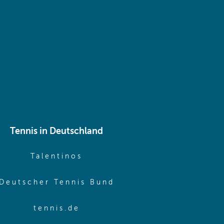
 same window)
Tennis in Deutschland
e window)
(opens in new window)
Talentinos
me window)
(opens in new window
Deutscher Tennis Bund
same window)
(opens in new window)
tennis.de