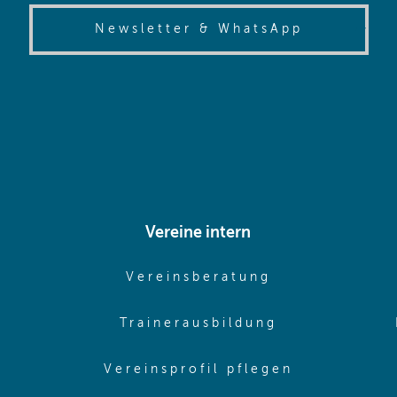
(opens in
Newsletter & WhatsApp
Vereine intern
pens in same window)
(opens in sam
Vereinsberatung
pens in same window)
(opens in sa
Trainerausbildung
pens in same window)
(opens in 
Vereinsprofil pflegen