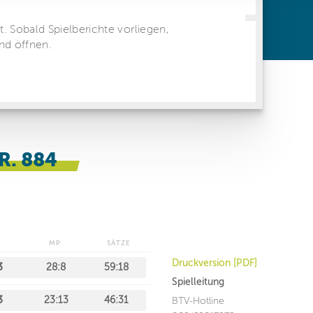
ren Daten
ienste