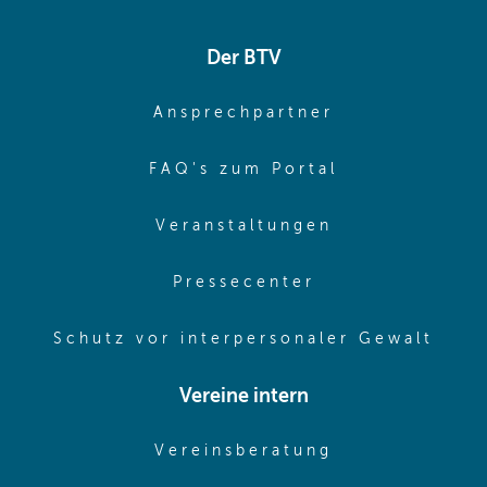
Der BTV
(opens in sa
Ansprechpartner
(opens in sa
FAQ's zum Portal
(opens in sam
Veranstaltungen
(opens in same
Pressecenter
(ope
Schutz vor interpersonaler Gewalt
Vereine intern
(opens in sam
Vereinsberatung