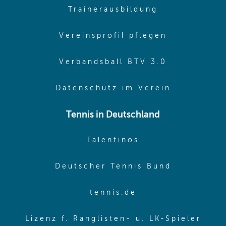
(opens in sa
Trainerausbildung
(opens in 
Vereinsprofil pflegen
(opens in 
Verbandsball BTV 3.0
(opens in 
Datenschutz im Verein
Tennis in Deutschland
(opens in new w
Talentinos
(opens in
Deutscher Tennis Bund
(opens in new wi
tennis.de
(ope
Lizenz f. Ranglisten- u. LK-Spieler