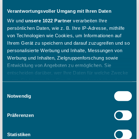
Verantwortungsvoller Umgang mit Ihren Daten
Wir und
unsere 1022 Partner
verarbeiten Ihre
persönlichen Daten, wie z. B. Ihre IP-Adresse, mithilfe
von Technologien wie Cookies, um Informationen auf
Ihrem Gerät zu speichern und darauf zuzugreifen und so
personalisierte Werbung und Inhalte, Messungen von
Werbung und Inhalten, Zielgruppenforschung sowie
Entwicklung von Angeboten zu ermöglichen. Sie
entscheiden darüber, wer Ihre Daten für welche Zwecke
nutzt. Sie können Ihre Einwilligung jederzeit über die
Cookie-Erklärung oder durch Klicken auf das Privacy
Einwilligungsauswahl
Trigger Symbol ändern oder widerrufen
Notwendig
Wenn Sie es erlauben, würden wir auch gerne:
Präferenzen
Informationen über Ihre geografische Lage erfassen,
welche bis auf einige Meter genau sein können
Ihr Gerät durch aktives Scannen nach bestimmten
Statistiken