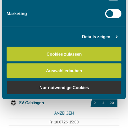
Merkmalen (Fingerprinting) identifizieren
Erfahren Sie mehr darüber, wie Ihre persönlichen Daten
Marketing
verarbeitet werden, und legen Sie Ihre Präferenzen im
Abschnitt Einzelheiten
fest.
Details zeigen
Wir verwenden Cookies, um Inhalte und Anzeigen zu
personalisieren, Funktionen für soziale Medien anbieten
zu können und die Zugriffe auf unsere Website zu
Cookies zulassen
analysieren. Außerdem geben wir Informationen zu Ihrer
Verwendung unserer Website an unsere Partner für
Auswahl erlauben
soziale Medien, Werbung und Analysen weiter. Unsere
Partner führen diese Informationen möglicherweise mit
weiteren Daten zusammen, die Sie ihnen bereitgestellt
Nur notwendige Cookies
haben oder die sie im Rahmen Ihrer Nutzung der Dienste
gesammelt haben.