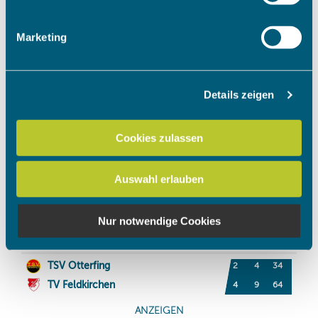
Merkmalen (Fingerprinting) identifizieren
Erfahren Sie mehr darüber, wie Ihre persönlichen Daten
Marketing
verarbeitet werden, und legen Sie Ihre Präferenzen im
Abschnitt Einzelheiten
fest.
Details zeigen
Wir verwenden Cookies, um Inhalte und Anzeigen zu
personalisieren, Funktionen für soziale Medien anbieten
zu können und die Zugriffe auf unsere Website zu
Cookies zulassen
analysieren. Außerdem geben wir Informationen zu Ihrer
Verwendung unserer Website an unsere Partner für
Auswahl erlauben
soziale Medien, Werbung und Analysen weiter. Unsere
Partner führen diese Informationen möglicherweise mit
weiteren Daten zusammen, die Sie ihnen bereitgestellt
Nur notwendige Cookies
haben oder die sie im Rahmen Ihrer Nutzung der Dienste
gesammelt haben.