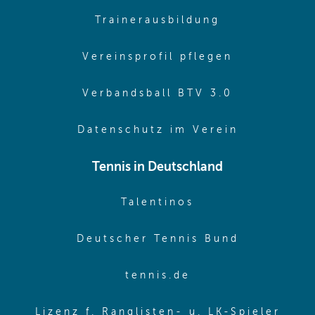
(opens in sa
Trainerausbildung
(opens in 
Vereinsprofil pflegen
(opens in 
Verbandsball BTV 3.0
(opens in 
Datenschutz im Verein
Tennis in Deutschland
(opens in new w
Talentinos
(opens in
Deutscher Tennis Bund
(opens in new wi
tennis.de
(ope
Lizenz f. Ranglisten- u. LK-Spieler