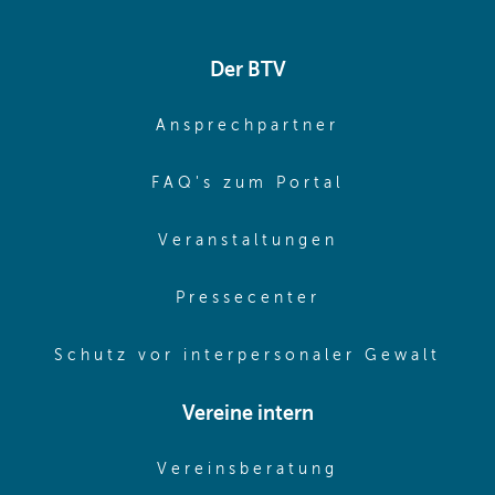
Der BTV
(opens in sa
Ansprechpartner
(opens in sa
FAQ's zum Portal
(opens in sam
Veranstaltungen
(opens in same
Pressecenter
(ope
Schutz vor interpersonaler Gewalt
Vereine intern
(opens in sam
Vereinsberatung