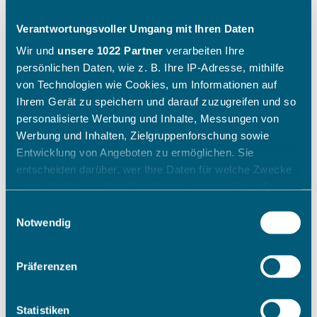
Verantwortungsvoller Umgang mit Ihren Daten
Wir und
unsere 1022 Partner
verarbeiten Ihre
persönlichen Daten, wie z. B. Ihre IP-Adresse, mithilfe
von Technologien wie Cookies, um Informationen auf
Ihrem Gerät zu speichern und darauf zuzugreifen und so
personalisierte Werbung und Inhalte, Messungen von
Werbung und Inhalten, Zielgruppenforschung sowie
Entwicklung von Angeboten zu ermöglichen. Sie
entscheiden darüber, wer Ihre Daten für welche Zwecke
nutzt. Sie können Ihre Einwilligung jederzeit über die
Cookie-Erklärung oder durch Klicken auf das Privacy
Einwilligungsauswahl
Trigger Symbol ändern oder widerrufen
Notwendig
Wenn Sie es erlauben, würden wir auch gerne:
Präferenzen
Informationen über Ihre geografische Lage erfassen,
welche bis auf einige Meter genau sein können
Ihr Gerät durch aktives Scannen nach bestimmten
Statistiken