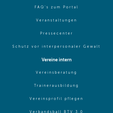
(opens in sa
FAQ's zum Portal
(opens in sam
Veranstaltungen
(opens in same
Pressecenter
(ope
Schutz vor interpersonaler Gewalt
Vereine intern
(opens in sam
Vereinsberatung
(opens in sa
Trainerausbildung
(opens in 
Vereinsprofil pflegen
(opens in 
Verbandsball BTV 3.0