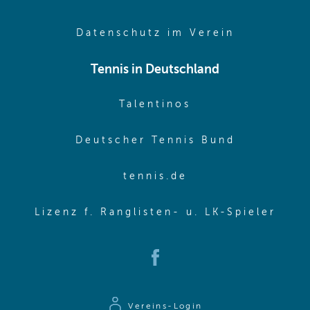
(opens in 
Datenschutz im Verein
Tennis in Deutschland
(opens in new w
Talentinos
(opens in
Deutscher Tennis Bund
(opens in new wi
tennis.de
(ope
Lizenz f. Ranglisten- u. LK-Spieler
(opens in new window)
Vereins-Login