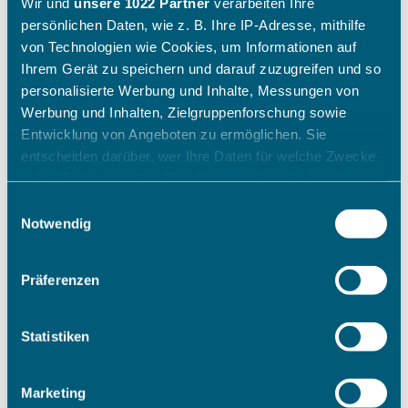
Wir und
unsere 1022 Partner
verarbeiten Ihre
persönlichen Daten, wie z. B. Ihre IP-Adresse, mithilfe
von Technologien wie Cookies, um Informationen auf
Ihrem Gerät zu speichern und darauf zuzugreifen und so
personalisierte Werbung und Inhalte, Messungen von
Werbung und Inhalten, Zielgruppenforschung sowie
Entwicklung von Angeboten zu ermöglichen. Sie
entscheiden darüber, wer Ihre Daten für welche Zwecke
nutzt. Sie können Ihre Einwilligung jederzeit über die
Cookie-Erklärung oder durch Klicken auf das Privacy
Einwilligungsauswahl
Trigger Symbol ändern oder widerrufen
Notwendig
Wenn Sie es erlauben, würden wir auch gerne:
Präferenzen
Informationen über Ihre geografische Lage erfassen,
welche bis auf einige Meter genau sein können
Ihr Gerät durch aktives Scannen nach bestimmten
Statistiken
Merkmalen (Fingerprinting) identifizieren
Erfahren Sie mehr darüber, wie Ihre persönlichen Daten
Marketing
verarbeitet werden, und legen Sie Ihre Präferenzen im