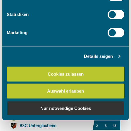
welche bis auf einige Meter genau sein können
Ihr Gerät durch aktives Scannen nach bestimmten
Statistiken
Merkmalen (Fingerprinting) identifizieren
Erfahren Sie mehr darüber, wie Ihre persönlichen Daten
Marketing
verarbeitet werden, und legen Sie Ihre Präferenzen im
Abschnitt Einzelheiten
fest.
Details zeigen
Wir verwenden Cookies, um Inhalte und Anzeigen zu
personalisieren, Funktionen für soziale Medien anbieten
zu können und die Zugriffe auf unsere Website zu
Cookies zulassen
analysieren. Außerdem geben wir Informationen zu Ihrer
Verwendung unserer Website an unsere Partner für
Auswahl erlauben
soziale Medien, Werbung und Analysen weiter. Unsere
Partner führen diese Informationen möglicherweise mit
weiteren Daten zusammen, die Sie ihnen bereitgestellt
Nur notwendige Cookies
haben oder die sie im Rahmen Ihrer Nutzung der Dienste
gesammelt haben.