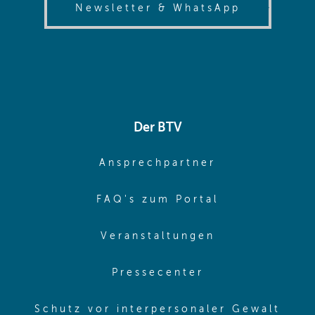
(opens in
Newsletter & WhatsApp
Der BTV
(opens in sa
Ansprechpartner
(opens in sa
FAQ's zum Portal
(opens in sam
Veranstaltungen
(opens in same
Pressecenter
(ope
Schutz vor interpersonaler Gewalt