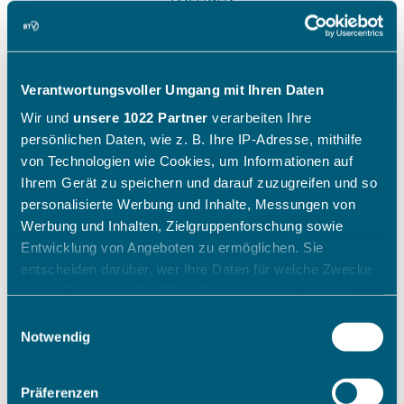
Verantwortungsvoller Umgang mit Ihren Daten
Wir und
unsere 1022 Partner
verarbeiten Ihre
persönlichen Daten, wie z. B. Ihre IP-Adresse, mithilfe
von Technologien wie Cookies, um Informationen auf
Ihrem Gerät zu speichern und darauf zuzugreifen und so
personalisierte Werbung und Inhalte, Messungen von
Werbung und Inhalten, Zielgruppenforschung sowie
Entwicklung von Angeboten zu ermöglichen. Sie
entscheiden darüber, wer Ihre Daten für welche Zwecke
nutzt. Sie können Ihre Einwilligung jederzeit über die
Cookie-Erklärung oder durch Klicken auf das Privacy
Einwilligungsauswahl
Trigger Symbol ändern oder widerrufen
Notwendig
Wenn Sie es erlauben, würden wir auch gerne:
Präferenzen
Informationen über Ihre geografische Lage erfassen,