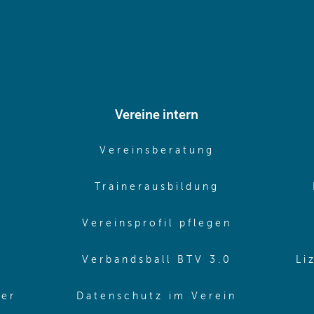
Vereine intern
pens in same window)
(opens in sam
Vereinsberatung
pens in same window)
(opens in sa
Trainerausbildung
pens in same window)
(opens in 
Vereinsprofil pflegen
ns in same window)
(opens in 
Verbandsball BTV 3.0
Li
(opens in 
ler
Datenschutz im Verein
in same window)