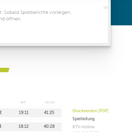
ren Daten
ienste