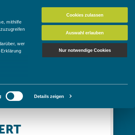
Cookies zulassen
Suchen
tuelles
Der BTV
Mein Verein
e, mithilfe
 zuzugreifen
Auswahl erlauben
darüber, wer
en
os
News Bundes-/Regionalligen
Download-Center
BTV-Magazin "Bayern Tennis"
Suchen
Nur notwendige Cookies
-Erklärung
Video- & Mediencenter
u sein können
Ausschreibungen
ieren
g
Details zeigen
Ihre
le Medien
ir
, Werbung