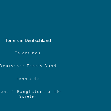
Tennis in Deutschland
e window)
(opens in new window)
Talentinos
me window)
(opens in new window
Deutscher Tennis Bund
same window)
(opens in new window)
tennis.de
same window)
zenz f. Ranglisten- u. LK-
(opens in new window)
Spieler
same window)