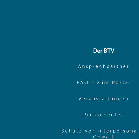
Der BTV
(o
Ansprechpartner
(o
FAQ's zum Portal
(o
Veranstaltungen
(ope
Pressecenter
Schutz vor interpersona
(opens 
Gewalt