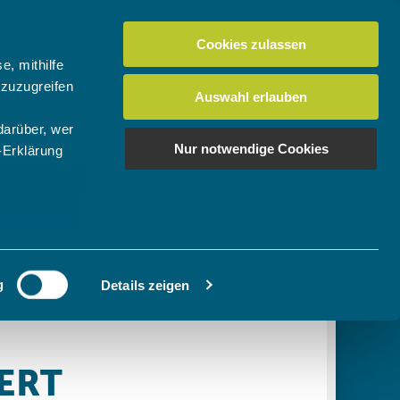
Cookies zulassen
Suchen
tuelles
Der BTV
Mein Verein
e, mithilfe
 zuzugreifen
Auswahl erlauben
darüber, wer
en
os
News Bundes-/Regionalligen
Download-Center
BTV-Magazin "Bayern Tennis"
Suchen
Nur notwendige Cookies
-Erklärung
Video- & Mediencenter
u sein können
Ausschreibungen
ieren
g
Details zeigen
Ihre
le Medien
ir
, Werbung