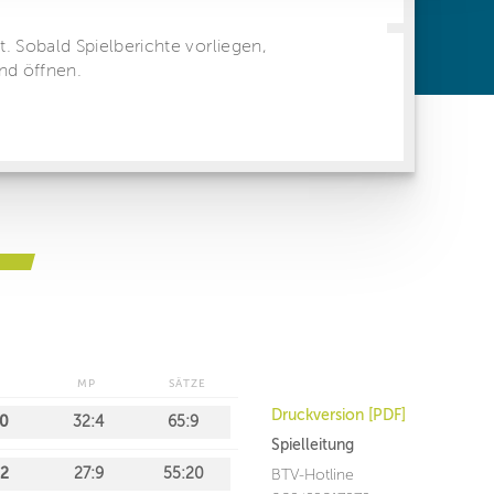
ren Daten
ienste