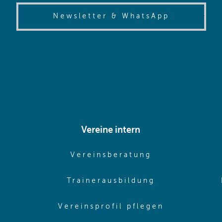
(opens in
Newsletter & WhatsApp
Vereine intern
pens in same window)
(opens in sam
Vereinsberatung
pens in same window)
(opens in sa
Trainerausbildung
pens in same window)
(opens in 
Vereinsprofil pflegen