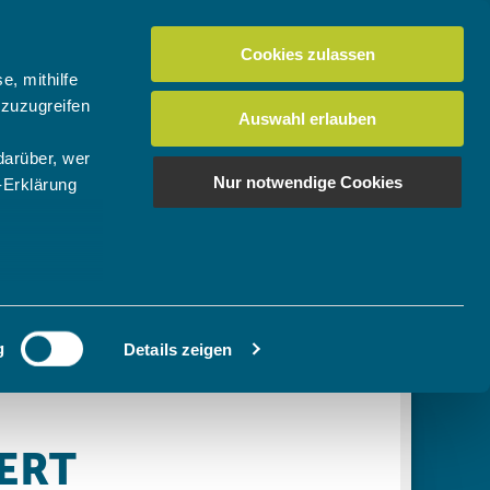
Cookies zulassen
Suchen
tuelles
Der BTV
Mein Verein
e, mithilfe
 zuzugreifen
Auswahl erlauben
darüber, wer
en
os
News Bundes-/Regionalligen
Download-Center
BTV-Magazin "Bayern Tennis"
Suchen
Nur notwendige Cookies
-Erklärung
Video- & Mediencenter
u sein können
Ausschreibungen
ieren
g
Details zeigen
Ihre
le Medien
ir
, Werbung