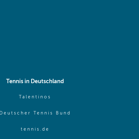
 same window)
Tennis in Deutschland
e window)
(opens in new window)
Talentinos
me window)
(opens in new window
Deutscher Tennis Bund
same window)
(opens in new window)
tennis.de