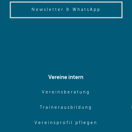
(opens in
Newsletter & WhatsApp
Vereine intern
pens in same window)
(opens in sam
Vereinsberatung
pens in same window)
(opens in sa
Trainerausbildung
pens in same window)
(opens in 
Vereinsprofil pflegen