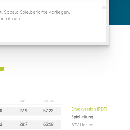
ren Daten
ienste