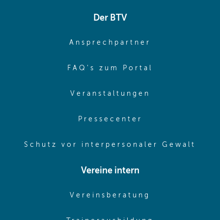
Der BTV
(opens in sa
Ansprechpartner
(opens in sa
FAQ's zum Portal
(opens in sam
Veranstaltungen
(opens in same
Pressecenter
(ope
Schutz vor interpersonaler Gewalt
Vereine intern
(opens in sam
Vereinsberatung