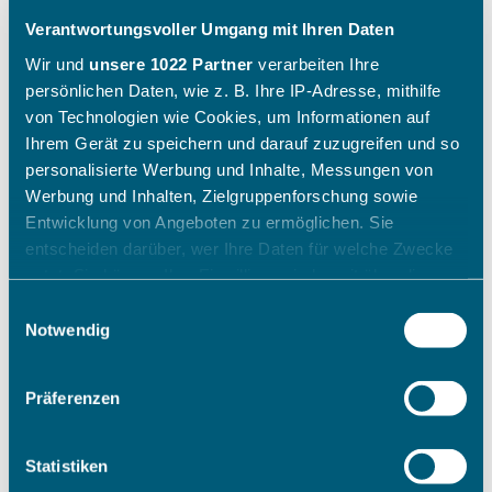
Verantwortungsvoller Umgang mit Ihren Daten
Wir und
unsere 1022 Partner
verarbeiten Ihre
persönlichen Daten, wie z. B. Ihre IP-Adresse, mithilfe
von Technologien wie Cookies, um Informationen auf
Ihrem Gerät zu speichern und darauf zuzugreifen und so
personalisierte Werbung und Inhalte, Messungen von
Werbung und Inhalten, Zielgruppenforschung sowie
Entwicklung von Angeboten zu ermöglichen. Sie
entscheiden darüber, wer Ihre Daten für welche Zwecke
nutzt. Sie können Ihre Einwilligung jederzeit über die
Cookie-Erklärung oder durch Klicken auf das Privacy
Einwilligungsauswahl
Trigger Symbol ändern oder widerrufen
Notwendig
Wenn Sie es erlauben, würden wir auch gerne:
Präferenzen
Informationen über Ihre geografische Lage erfassen,
welche bis auf einige Meter genau sein können
Ihr Gerät durch aktives Scannen nach bestimmten
Statistiken
Merkmalen (Fingerprinting) identifizieren