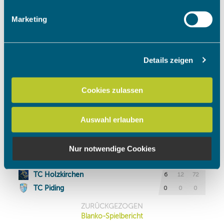
Erfahren Sie mehr darüber, wie Ihre persönlichen Daten
Marketing
verarbeitet werden, und legen Sie Ihre Präferenzen im
Abschnitt Einzelheiten
fest.
Details zeigen
Wir verwenden Cookies, um Inhalte und Anzeigen zu
personalisieren, Funktionen für soziale Medien anbieten
zu können und die Zugriffe auf unsere Website zu
Cookies zulassen
analysieren. Außerdem geben wir Informationen zu Ihrer
Verwendung unserer Website an unsere Partner für
Auswahl erlauben
soziale Medien, Werbung und Analysen weiter. Unsere
Partner führen diese Informationen möglicherweise mit
weiteren Daten zusammen, die Sie ihnen bereitgestellt
Nur notwendige Cookies
haben oder die sie im Rahmen Ihrer Nutzung der Dienste
gesammelt haben.