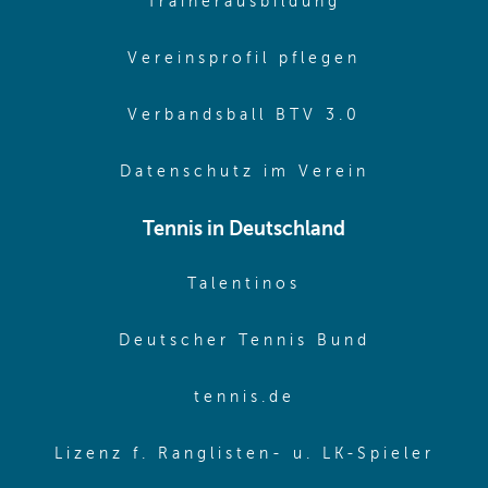
(opens in sa
Trainerausbildung
(opens in 
Vereinsprofil pflegen
(opens in 
Verbandsball BTV 3.0
(opens in 
Datenschutz im Verein
Tennis in Deutschland
(opens in new w
Talentinos
(opens in
Deutscher Tennis Bund
(opens in new wi
tennis.de
(ope
Lizenz f. Ranglisten- u. LK-Spieler