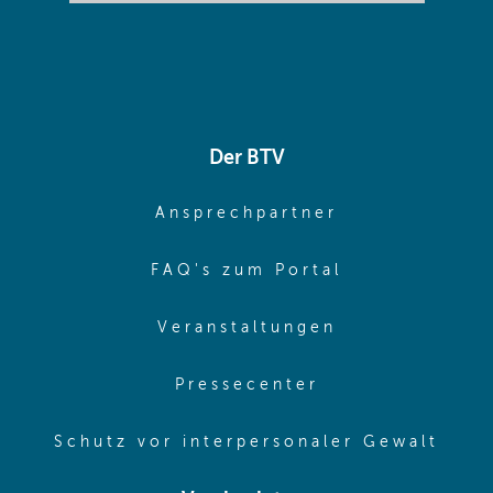
Der BTV
(opens in sa
Ansprechpartner
(opens in sa
FAQ's zum Portal
(opens in sam
Veranstaltungen
(opens in same
Pressecenter
(ope
Schutz vor interpersonaler Gewalt