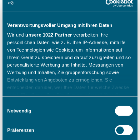
Verantwortungsvoller Umgang mit Ihren Daten
Wir und
unsere 1022 Partner
verarbeiten Ihre
persönlichen Daten, wie z. B. Ihre IP-Adresse, mithilfe
von Technologien wie Cookies, um Informationen auf
Ihrem Gerät zu speichern und darauf zuzugreifen und so
personalisierte Werbung und Inhalte, Messungen von
Werbung und Inhalten, Zielgruppenforschung sowie
Entwicklung von Angeboten zu ermöglichen. Sie
entscheiden darüber, wer Ihre Daten für welche Zwecke
nutzt. Sie können Ihre Einwilligung jederzeit über die
Cookie-Erklärung oder durch Klicken auf das Privacy
Einwilligungsauswahl
Trigger Symbol ändern oder widerrufen
Notwendig
Wenn Sie es erlauben, würden wir auch gerne:
Präferenzen
Informationen über Ihre geografische Lage erfassen,