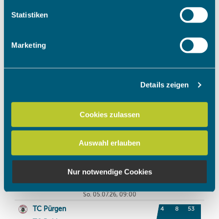
welche bis auf einige Meter genau sein können
Ihr Gerät durch aktives Scannen nach bestimmten
Statistiken
Merkmalen (Fingerprinting) identifizieren
Erfahren Sie mehr darüber, wie Ihre persönlichen Daten
Marketing
verarbeitet werden, und legen Sie Ihre Präferenzen im
Abschnitt Einzelheiten
fest.
Details zeigen
Wir verwenden Cookies, um Inhalte und Anzeigen zu
personalisieren, Funktionen für soziale Medien anbieten
zu können und die Zugriffe auf unsere Website zu
Cookies zulassen
analysieren. Außerdem geben wir Informationen zu Ihrer
Verwendung unserer Website an unsere Partner für
Auswahl erlauben
soziale Medien, Werbung und Analysen weiter. Unsere
Partner führen diese Informationen möglicherweise mit
weiteren Daten zusammen, die Sie ihnen bereitgestellt
Nur notwendige Cookies
haben oder die sie im Rahmen Ihrer Nutzung der Dienste
gesammelt haben.