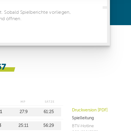
ren Daten
ienste