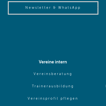
(opens in
Newsletter & WhatsApp
Vereine intern
pens in same window)
(opens in sam
Vereinsberatung
pens in same window)
(opens in sa
Trainerausbildung
pens in same window)
(opens in 
Vereinsprofil pflegen