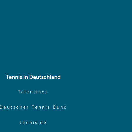
 same window)
Tennis in Deutschland
e window)
(opens in new window)
Talentinos
me window)
(opens in new window
Deutscher Tennis Bund
same window)
(opens in new window)
tennis.de