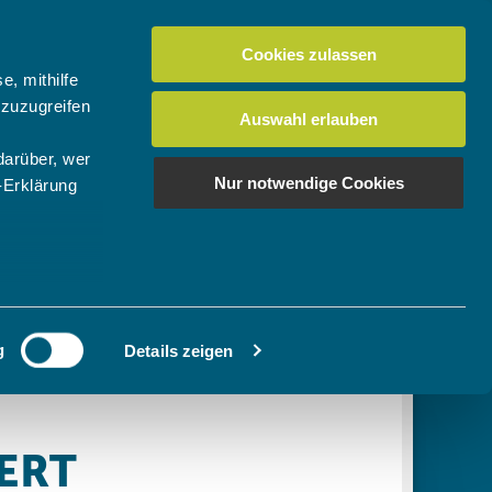
Cookies zulassen
Suchen
tuelles
Der BTV
Mein Verein
e, mithilfe
 zuzugreifen
Auswahl erlauben
darüber, wer
en
os
News Bundes-/Regionalligen
Download-Center
BTV-Magazin "Bayern Tennis"
Suchen
Nur notwendige Cookies
-Erklärung
Video- & Mediencenter
u sein können
Ausschreibungen
ieren
g
Details zeigen
Ihre
le Medien
ir
, Werbung