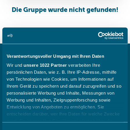
Verantwortungsvoller Umgang mit Ihren Daten
(opens in
Newsletter & WhatsApp
Wir und
unsere 1022 Partner
verarbeiten Ihre
persönlichen Daten, wie z. B. Ihre IP-Adresse, mithilfe
von Technologien wie Cookies, um Informationen auf
Ihrem Gerät zu speichern und darauf zuzugreifen und so
personalisierte Werbung und Inhalte, Messungen von
Werbung und Inhalten, Zielgruppenforschung sowie
Entwicklung von Angeboten zu ermöglichen. Sie
Der BTV
entscheiden darüber, wer Ihre Daten für welche Zwecke
nutzt. Sie können Ihre Einwilligung jederzeit über die
(opens in sa
Ansprechpartner
Cookie-Erklärung oder durch Klicken auf das Privacy
Einwilligungsauswahl