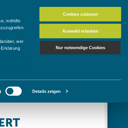
Cookies zulassen
Suchen
tuelles
Der BTV
Mein Verein
e, mithilfe
 zuzugreifen
Auswahl erlauben
darüber, wer
en
os
News Bundes-/Regionalligen
Download-Center
BTV-Magazin "Bayern Tennis"
Suchen
Nur notwendige Cookies
-Erklärung
Video- & Mediencenter
u sein können
Ausschreibungen
ieren
g
Details zeigen
Ihre
le Medien
ir
, Werbung