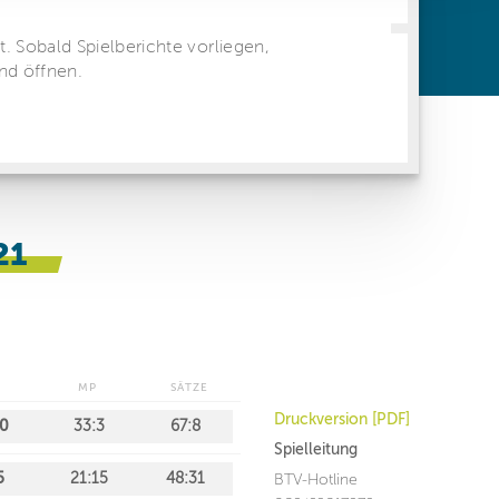
ren Daten
ienste