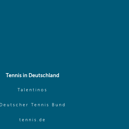
 same window)
Tennis in Deutschland
e window)
(opens in new window)
Talentinos
me window)
(opens in new window
Deutscher Tennis Bund
same window)
(opens in new window)
tennis.de