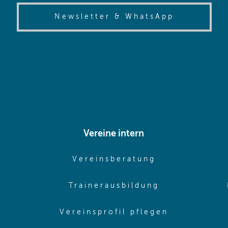
(opens in
Newsletter & WhatsApp
Vereine intern
pens in same window)
(opens in sam
Vereinsberatung
pens in same window)
(opens in sa
Trainerausbildung
pens in same window)
(opens in 
Vereinsprofil pflegen