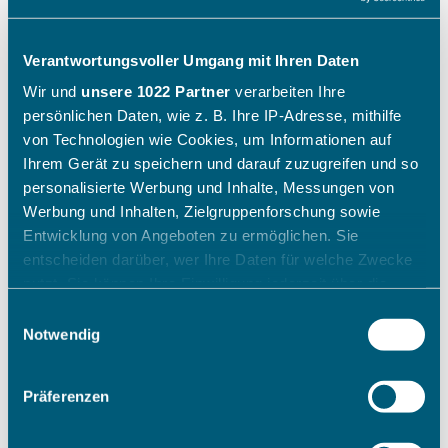
Verantwortungsvoller Umgang mit Ihren Daten
Wir und
unsere 1022 Partner
verarbeiten Ihre
persönlichen Daten, wie z. B. Ihre IP-Adresse, mithilfe
von Technologien wie Cookies, um Informationen auf
Ihrem Gerät zu speichern und darauf zuzugreifen und so
personalisierte Werbung und Inhalte, Messungen von
Werbung und Inhalten, Zielgruppenforschung sowie
Entwicklung von Angeboten zu ermöglichen. Sie
entscheiden darüber, wer Ihre Daten für welche Zwecke
nutzt. Sie können Ihre Einwilligung jederzeit über die
Cookie-Erklärung oder durch Klicken auf das Privacy
Einwilligungsauswahl
Trigger Symbol ändern oder widerrufen
Notwendig
Wenn Sie es erlauben, würden wir auch gerne:
Präferenzen
Informationen über Ihre geografische Lage erfassen,
welche bis auf einige Meter genau sein können