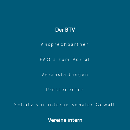
Der BTV
(opens in sa
Ansprechpartner
(opens in sa
FAQ's zum Portal
(opens in sam
Veranstaltungen
(opens in same
Pressecenter
(ope
Schutz vor interpersonaler Gewalt
Vereine intern