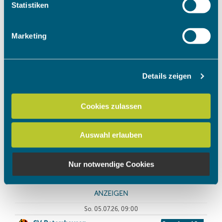
Ihr Gerät durch aktives Scannen nach bestimmten
Statistiken
Merkmalen (Fingerprinting) identifizieren
Erfahren Sie mehr darüber, wie Ihre persönlichen Daten
Marketing
verarbeitet werden, und legen Sie Ihre Präferenzen im
Abschnitt Einzelheiten
fest.
Details zeigen
Wir verwenden Cookies, um Inhalte und Anzeigen zu
personalisieren, Funktionen für soziale Medien anbieten
zu können und die Zugriffe auf unsere Website zu
Cookies zulassen
analysieren. Außerdem geben wir Informationen zu Ihrer
Verwendung unserer Website an unsere Partner für
Auswahl erlauben
soziale Medien, Werbung und Analysen weiter. Unsere
Partner führen diese Informationen möglicherweise mit
weiteren Daten zusammen, die Sie ihnen bereitgestellt
Nur notwendige Cookies
haben oder die sie im Rahmen Ihrer Nutzung der Dienste
gesammelt haben.