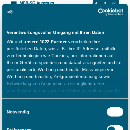
Verantwortungsvoller Umgang mit Ihren Daten
Wir und
unsere 1022 Partner
verarbeiten Ihre
persönlichen Daten, wie z. B. Ihre IP-Adresse, mithilfe
von Technologien wie Cookies, um Informationen auf
Ihrem Gerät zu speichern und darauf zuzugreifen und so
personalisierte Werbung und Inhalte, Messungen von
Werbung und Inhalten, Zielgruppenforschung sowie
Entwicklung von Angeboten zu ermöglichen. Sie
entscheiden darüber, wer Ihre Daten für welche Zwecke
nutzt. Sie können Ihre Einwilligung jederzeit über die
Cookie-Erklärung oder durch Klicken auf das Privacy
Einwilligungsauswahl
Trigger Symbol ändern oder widerrufen
Notwendig
Wenn Sie es erlauben, würden wir auch gerne:
Präferenzen