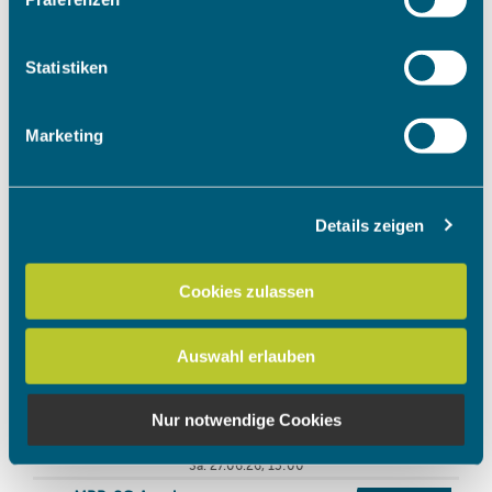
Informationen über Ihre geografische Lage erfassen,
welche bis auf einige Meter genau sein können
Ihr Gerät durch aktives Scannen nach bestimmten
Statistiken
Merkmalen (Fingerprinting) identifizieren
Erfahren Sie mehr darüber, wie Ihre persönlichen Daten
Marketing
verarbeitet werden, und legen Sie Ihre Präferenzen im
Abschnitt Einzelheiten
fest.
Details zeigen
Wir verwenden Cookies, um Inhalte und Anzeigen zu
personalisieren, Funktionen für soziale Medien anbieten
zu können und die Zugriffe auf unsere Website zu
Cookies zulassen
analysieren. Außerdem geben wir Informationen zu Ihrer
Verwendung unserer Website an unsere Partner für
Auswahl erlauben
soziale Medien, Werbung und Analysen weiter. Unsere
Partner führen diese Informationen möglicherweise mit
weiteren Daten zusammen, die Sie ihnen bereitgestellt
Nur notwendige Cookies
haben oder die sie im Rahmen Ihrer Nutzung der Dienste
gesammelt haben.