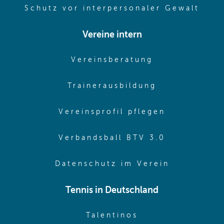
(ope
Schutz vor interpersonaler Gewalt
Vereine intern
(opens in sam
Vereinsberatung
(opens in sa
Trainerausbildung
(opens in 
Vereinsprofil pflegen
(opens in 
Verbandsball BTV 3.0
(opens in 
Datenschutz im Verein
Tennis in Deutschland
(opens in new w
Talentinos