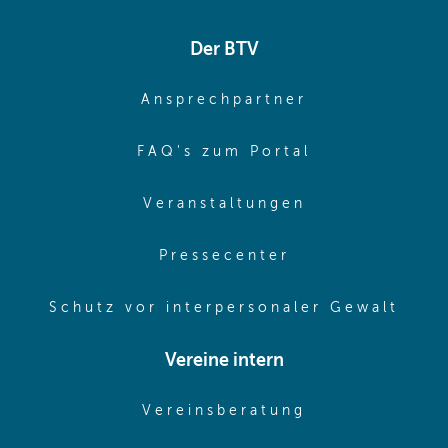
Der BTV
(opens in sa
Ansprechpartner
(opens in sa
FAQ's zum Portal
(opens in sam
Veranstaltungen
(opens in same
Pressecenter
(ope
Schutz vor interpersonaler Gewalt
Vereine intern
(opens in sam
Vereinsberatung