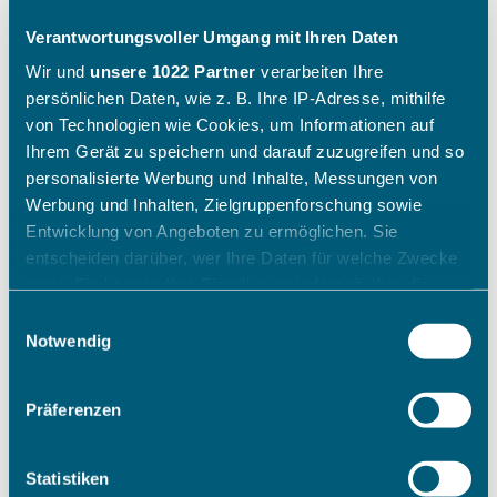
Verantwortungsvoller Umgang mit Ihren Daten
Wir und
unsere 1022 Partner
verarbeiten Ihre
persönlichen Daten, wie z. B. Ihre IP-Adresse, mithilfe
von Technologien wie Cookies, um Informationen auf
Ihrem Gerät zu speichern und darauf zuzugreifen und so
personalisierte Werbung und Inhalte, Messungen von
Werbung und Inhalten, Zielgruppenforschung sowie
Entwicklung von Angeboten zu ermöglichen. Sie
entscheiden darüber, wer Ihre Daten für welche Zwecke
nutzt. Sie können Ihre Einwilligung jederzeit über die
Cookie-Erklärung oder durch Klicken auf das Privacy
Einwilligungsauswahl
Trigger Symbol ändern oder widerrufen
Notwendig
Wenn Sie es erlauben, würden wir auch gerne:
Präferenzen
Informationen über Ihre geografische Lage erfassen,
welche bis auf einige Meter genau sein können
Ihr Gerät durch aktives Scannen nach bestimmten
Statistiken