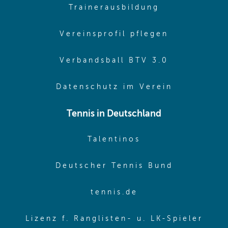
(opens in sa
Trainerausbildung
(opens in 
Vereinsprofil pflegen
(opens in 
Verbandsball BTV 3.0
(opens in 
Datenschutz im Verein
Tennis in Deutschland
(opens in new w
Talentinos
(opens in
Deutscher Tennis Bund
(opens in new wi
tennis.de
(ope
Lizenz f. Ranglisten- u. LK-Spieler