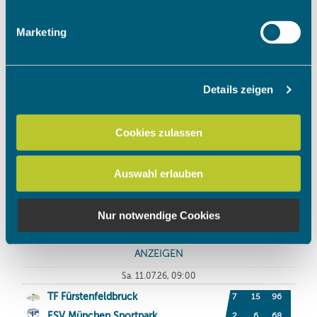
Merkmalen (Fingerprinting) identifizieren
Erfahren Sie mehr darüber, wie Ihre persönlichen Daten
Marketing
verarbeitet werden, und legen Sie Ihre Präferenzen im
Abschnitt Einzelheiten
fest.
Details zeigen
Wir verwenden Cookies, um Inhalte und Anzeigen zu
personalisieren, Funktionen für soziale Medien anbieten
zu können und die Zugriffe auf unsere Website zu
Cookies zulassen
analysieren. Außerdem geben wir Informationen zu Ihrer
Verwendung unserer Website an unsere Partner für
Auswahl erlauben
soziale Medien, Werbung und Analysen weiter. Unsere
Partner führen diese Informationen möglicherweise mit
weiteren Daten zusammen, die Sie ihnen bereitgestellt
Nur notwendige Cookies
haben oder die sie im Rahmen Ihrer Nutzung der Dienste
gesammelt haben.