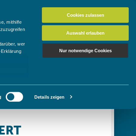
Cookies zulassen
Suchen
tuelles
Der BTV
Mein Verein
e, mithilfe
 zuzugreifen
Auswahl erlauben
darüber, wer
en
os
News Bundes-/Regionalligen
Download-Center
BTV-Magazin "Bayern Tennis"
Suchen
Nur notwendige Cookies
-Erklärung
Video- & Mediencenter
u sein können
Ausschreibungen
ieren
g
Details zeigen
Ihre
le Medien
ir
, Werbung