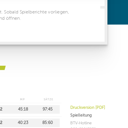
ren Daten
ienste