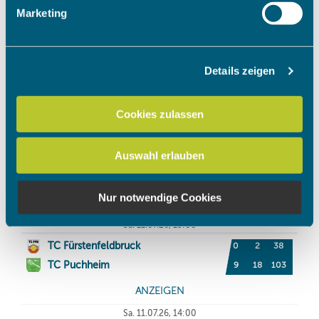
Erfahren Sie mehr darüber, wie Ihre persönlichen Daten
Marketing
verarbeitet werden, und legen Sie Ihre Präferenzen im
Abschnitt Einzelheiten
fest.
Details zeigen
Wir verwenden Cookies, um Inhalte und Anzeigen zu
personalisieren, Funktionen für soziale Medien anbieten
zu können und die Zugriffe auf unsere Website zu
Cookies zulassen
analysieren. Außerdem geben wir Informationen zu Ihrer
Verwendung unserer Website an unsere Partner für
Auswahl erlauben
soziale Medien, Werbung und Analysen weiter. Unsere
Partner führen diese Informationen möglicherweise mit
weiteren Daten zusammen, die Sie ihnen bereitgestellt
Nur notwendige Cookies
haben oder die sie im Rahmen Ihrer Nutzung der Dienste
gesammelt haben.