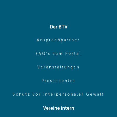
Der BTV
(opens in sa
Ansprechpartner
(opens in sa
FAQ's zum Portal
(opens in sam
Veranstaltungen
(opens in same
Pressecenter
(ope
Schutz vor interpersonaler Gewalt
Vereine intern