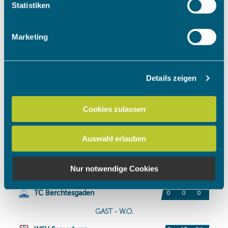
Ihr Gerät durch aktives Scannen nach bestimmten
Statistiken
Merkmalen (Fingerprinting) identifizieren
Erfahren Sie mehr darüber, wie Ihre persönlichen Daten
Marketing
verarbeitet werden, und legen Sie Ihre Präferenzen im
Abschnitt Einzelheiten
fest.
Details zeigen
Wir verwenden Cookies, um Inhalte und Anzeigen zu
personalisieren, Funktionen für soziale Medien anbieten
zu können und die Zugriffe auf unsere Website zu
Cookies zulassen
analysieren. Außerdem geben wir Informationen zu Ihrer
Verwendung unserer Website an unsere Partner für
Auswahl erlauben
soziale Medien, Werbung und Analysen weiter. Unsere
Partner führen diese Informationen möglicherweise mit
weiteren Daten zusammen, die Sie ihnen bereitgestellt
Nur notwendige Cookies
haben oder die sie im Rahmen Ihrer Nutzung der Dienste
gesammelt haben.