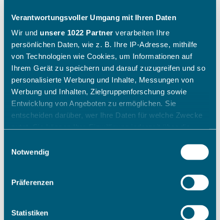
Verantwortungsvoller Umgang mit Ihren Daten
Wir und
unsere 1022 Partner
verarbeiten Ihre
persönlichen Daten, wie z. B. Ihre IP-Adresse, mithilfe
von Technologien wie Cookies, um Informationen auf
Ihrem Gerät zu speichern und darauf zuzugreifen und so
personalisierte Werbung und Inhalte, Messungen von
Werbung und Inhalten, Zielgruppenforschung sowie
Entwicklung von Angeboten zu ermöglichen. Sie
entscheiden darüber, wer Ihre Daten für welche Zwecke
nutzt. Sie können Ihre Einwilligung jederzeit über die
Cookie-Erklärung oder durch Klicken auf das Privacy
Einwilligungsauswahl
Trigger Symbol ändern oder widerrufen
Notwendig
Wenn Sie es erlauben, würden wir auch gerne:
Präferenzen
Informationen über Ihre geografische Lage erfassen,
welche bis auf einige Meter genau sein können
Ihr Gerät durch aktives Scannen nach bestimmten
Statistiken