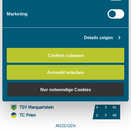
Merkmalen (Fingerprinting) identifizieren
Erfahren Sie mehr darüber, wie Ihre persönlichen Daten
Marketing
verarbeitet werden, und legen Sie Ihre Präferenzen im
Abschnitt Einzelheiten
fest.
Details zeigen
Wir verwenden Cookies, um Inhalte und Anzeigen zu
personalisieren, Funktionen für soziale Medien anbieten
zu können und die Zugriffe auf unsere Website zu
Cookies zulassen
analysieren. Außerdem geben wir Informationen zu Ihrer
Verwendung unserer Website an unsere Partner für
Auswahl erlauben
soziale Medien, Werbung und Analysen weiter. Unsere
Partner führen diese Informationen möglicherweise mit
weiteren Daten zusammen, die Sie ihnen bereitgestellt
Nur notwendige Cookies
haben oder die sie im Rahmen Ihrer Nutzung der Dienste
gesammelt haben.