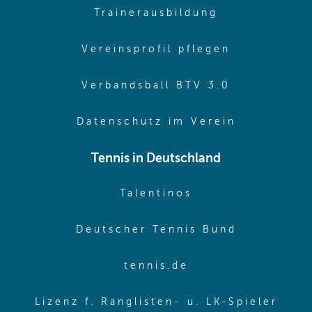
(opens in sa
Trainerausbildung
(opens in 
Vereinsprofil pflegen
(opens in 
Verbandsball BTV 3.0
(opens in 
Datenschutz im Verein
Tennis in Deutschland
(opens in new w
Talentinos
(opens in
Deutscher Tennis Bund
(opens in new wi
tennis.de
(ope
Lizenz f. Ranglisten- u. LK-Spieler