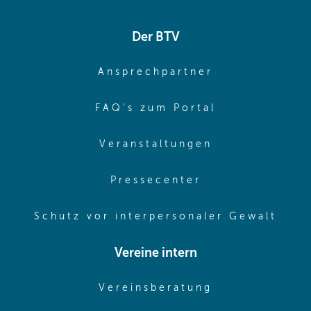
Der BTV
(opens in sa
Ansprechpartner
(opens in sa
FAQ's zum Portal
(opens in sam
Veranstaltungen
(opens in same
Pressecenter
(ope
Schutz vor interpersonaler Gewalt
Vereine intern
(opens in sam
Vereinsberatung