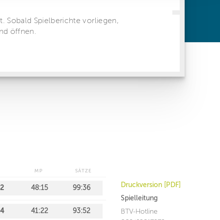
ren Daten
ienste