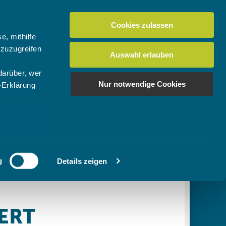
Cookies zulassen
Suchen
tuelles
Der BTV
Mein Verein
e, mithilfe
 zuzugreifen
Auswahl erlauben
darüber, wer
en
os
News Bundes-/Regionalligen
Download-Center
BTV-Magazin "Bayern Tennis"
Suchen
Nur notwendige Cookies
-Erklärung
Video- & Mediencenter
u sein können
Ausschreibungen
ieren
g
Details zeigen
Ihre
le Medien
ir
, Werbung