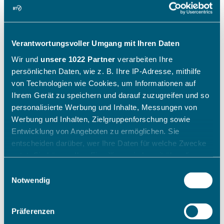
Verantwortungsvoller Umgang mit Ihren Daten
Wir und
unsere 1022 Partner
verarbeiten Ihre
persönlichen Daten, wie z. B. Ihre IP-Adresse, mithilfe
von Technologien wie Cookies, um Informationen auf
Ihrem Gerät zu speichern und darauf zuzugreifen und so
personalisierte Werbung und Inhalte, Messungen von
Werbung und Inhalten, Zielgruppenforschung sowie
Entwicklung von Angeboten zu ermöglichen. Sie
entscheiden darüber, wer Ihre Daten für welche Zwecke
nutzt. Sie können Ihre Einwilligung jederzeit über die
Cookie-Erklärung oder durch Klicken auf das Privacy
Einwilligungsauswahl
Trigger Symbol ändern oder widerrufen
Notwendig
Wenn Sie es erlauben, würden wir auch gerne:
Präferenzen
Informationen über Ihre geografische Lage erfassen,