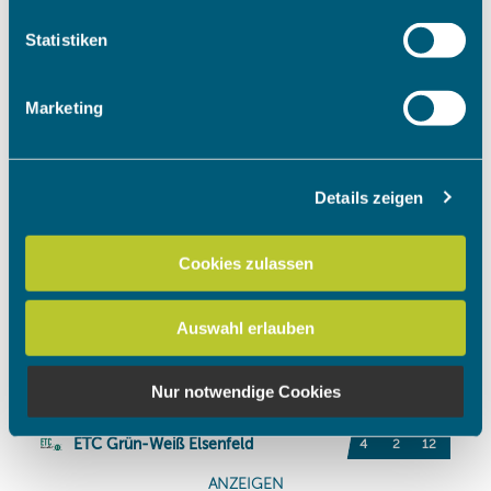
welche bis auf einige Meter genau sein können
Ihr Gerät durch aktives Scannen nach bestimmten
Statistiken
Merkmalen (Fingerprinting) identifizieren
Erfahren Sie mehr darüber, wie Ihre persönlichen Daten
Marketing
verarbeitet werden, und legen Sie Ihre Präferenzen im
Abschnitt Einzelheiten
fest.
Details zeigen
Wir verwenden Cookies, um Inhalte und Anzeigen zu
personalisieren, Funktionen für soziale Medien anbieten
zu können und die Zugriffe auf unsere Website zu
Cookies zulassen
analysieren. Außerdem geben wir Informationen zu Ihrer
Verwendung unserer Website an unsere Partner für
Auswahl erlauben
soziale Medien, Werbung und Analysen weiter. Unsere
Partner führen diese Informationen möglicherweise mit
weiteren Daten zusammen, die Sie ihnen bereitgestellt
Nur notwendige Cookies
haben oder die sie im Rahmen Ihrer Nutzung der Dienste
gesammelt haben.