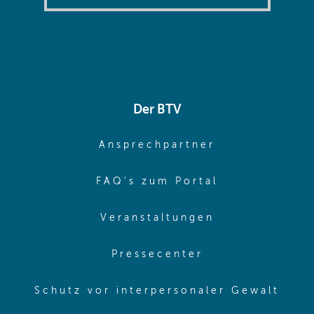
Der BTV
(opens in sa
Ansprechpartner
(opens in sa
FAQ's zum Portal
(opens in sam
Veranstaltungen
(opens in same
Pressecenter
(ope
Schutz vor interpersonaler Gewalt