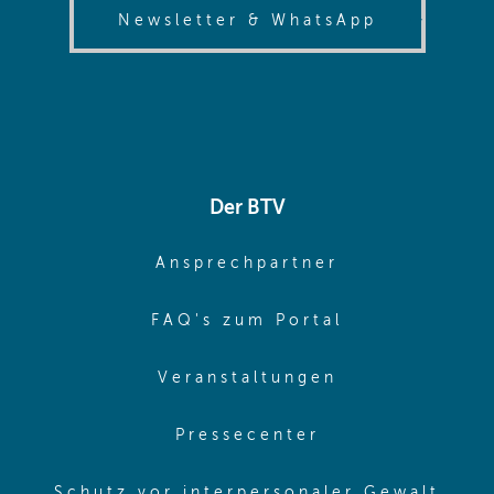
(opens in
Newsletter & WhatsApp
Der BTV
(opens in sa
Ansprechpartner
(opens in sa
FAQ's zum Portal
(opens in sam
Veranstaltungen
(opens in same
Pressecenter
(ope
Schutz vor interpersonaler Gewalt