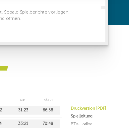
ren Daten
ienste