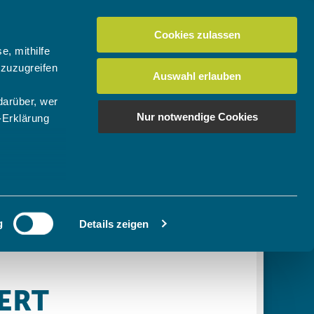
Cookies zulassen
Suchen
tuelles
Der BTV
Mein Verein
e, mithilfe
 zuzugreifen
Auswahl erlauben
darüber, wer
en
os
News Bundes-/Regionalligen
Download-Center
BTV-Magazin "Bayern Tennis"
Suchen
Nur notwendige Cookies
-Erklärung
Video- & Mediencenter
u sein können
Ausschreibungen
ieren
g
Details zeigen
Ihre
le Medien
ir
, Werbung