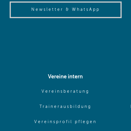
(opens in
Newsletter & WhatsApp
Vereine intern
pens in same window)
(opens in sam
Vereinsberatung
pens in same window)
(opens in sa
Trainerausbildung
pens in same window)
(opens in 
Vereinsprofil pflegen