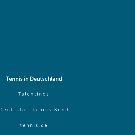
 same window)
Tennis in Deutschland
e window)
(opens in new window)
Talentinos
me window)
(opens in new window
Deutscher Tennis Bund
same window)
(opens in new window)
tennis.de