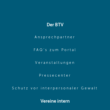
Der BTV
(opens in sa
Ansprechpartner
(opens in sa
FAQ's zum Portal
(opens in sam
Veranstaltungen
(opens in same
Pressecenter
(ope
Schutz vor interpersonaler Gewalt
Vereine intern