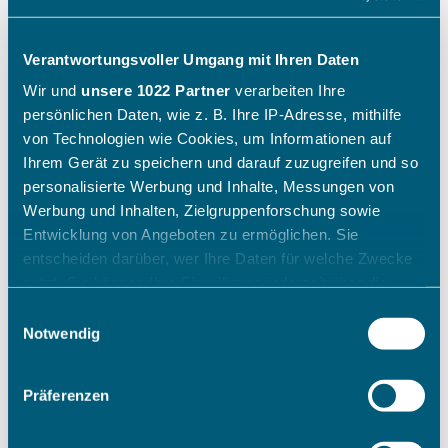
Verantwortungsvoller Umgang mit Ihren Daten
Wir und
unsere 1022 Partner
verarbeiten Ihre
persönlichen Daten, wie z. B. Ihre IP-Adresse, mithilfe
von Technologien wie Cookies, um Informationen auf
Ihrem Gerät zu speichern und darauf zuzugreifen und so
personalisierte Werbung und Inhalte, Messungen von
Werbung und Inhalten, Zielgruppenforschung sowie
Entwicklung von Angeboten zu ermöglichen. Sie
entscheiden darüber, wer Ihre Daten für welche Zwecke
nutzt. Sie können Ihre Einwilligung jederzeit über die
Cookie-Erklärung oder durch Klicken auf das Privacy
Einwilligungsauswahl
Trigger Symbol ändern oder widerrufen
Notwendig
Wenn Sie es erlauben, würden wir auch gerne:
Präferenzen
Informationen über Ihre geografische Lage erfassen,
welche bis auf einige Meter genau sein können