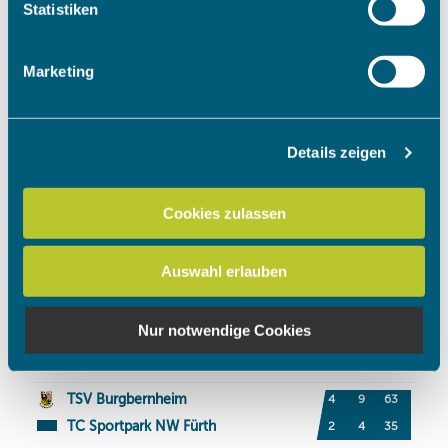
Ihr Gerät durch aktives Scannen nach bestimmten
Statistiken
Merkmalen (Fingerprinting) identifizieren
Erfahren Sie mehr darüber, wie Ihre persönlichen Daten
Marketing
verarbeitet werden, und legen Sie Ihre Präferenzen im
Abschnitt Einzelheiten
fest.
Details zeigen
Wir verwenden Cookies, um Inhalte und Anzeigen zu
personalisieren, Funktionen für soziale Medien anbieten
zu können und die Zugriffe auf unsere Website zu
Cookies zulassen
analysieren. Außerdem geben wir Informationen zu Ihrer
Verwendung unserer Website an unsere Partner für
Auswahl erlauben
soziale Medien, Werbung und Analysen weiter. Unsere
Partner führen diese Informationen möglicherweise mit
weiteren Daten zusammen, die Sie ihnen bereitgestellt
Nur notwendige Cookies
haben oder die sie im Rahmen Ihrer Nutzung der Dienste
gesammelt haben.