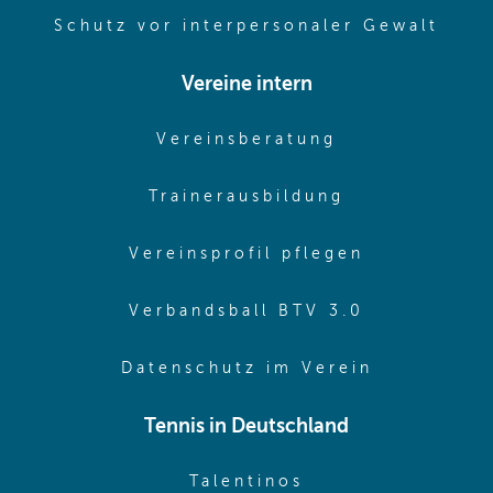
(ope
Schutz vor interpersonaler Gewalt
Vereine intern
(opens in sam
Vereinsberatung
(opens in sa
Trainerausbildung
(opens in 
Vereinsprofil pflegen
(opens in 
Verbandsball BTV 3.0
(opens in 
Datenschutz im Verein
Tennis in Deutschland
(opens in new w
Talentinos