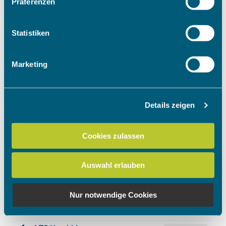
Präferenzen
Informationen über Ihre geografische Lage erfassen,
welche bis auf einige Meter genau sein können
Ihr Gerät durch aktives Scannen nach bestimmten
Statistiken
Merkmalen (Fingerprinting) identifizieren
Erfahren Sie mehr darüber, wie Ihre persönlichen Daten
Marketing
verarbeitet werden, und legen Sie Ihre Präferenzen im
Abschnitt Einzelheiten
fest.
Details zeigen
Wir verwenden Cookies, um Inhalte und Anzeigen zu
personalisieren, Funktionen für soziale Medien anbieten
zu können und die Zugriffe auf unsere Website zu
Cookies zulassen
analysieren. Außerdem geben wir Informationen zu Ihrer
Verwendung unserer Website an unsere Partner für
Auswahl erlauben
soziale Medien, Werbung und Analysen weiter. Unsere
Partner führen diese Informationen möglicherweise mit
weiteren Daten zusammen, die Sie ihnen bereitgestellt
Nur notwendige Cookies
haben oder die sie im Rahmen Ihrer Nutzung der Dienste
gesammelt haben.