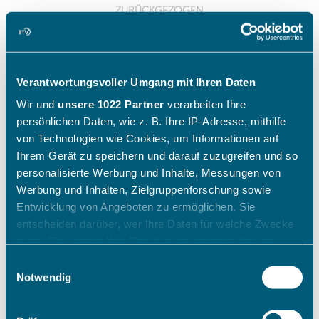
Verantwortungsvoller Umgang mit Ihren Daten
Wir und
unsere 1022 Partner
verarbeiten Ihre
persönlichen Daten, wie z. B. Ihre IP-Adresse, mithilfe
von Technologien wie Cookies, um Informationen auf
Ihrem Gerät zu speichern und darauf zuzugreifen und so
personalisierte Werbung und Inhalte, Messungen von
Werbung und Inhalten, Zielgruppenforschung sowie
Entwicklung von Angeboten zu ermöglichen. Sie
entscheiden darüber, wer Ihre Daten für welche Zwecke
nutzt. Sie können Ihre Einwilligung jederzeit über die
Cookie-Erklärung oder durch Klicken auf das Privacy
Einwilligungsauswahl
Trigger Symbol ändern oder widerrufen
Notwendig
Wenn Sie es erlauben, würden wir auch gerne: