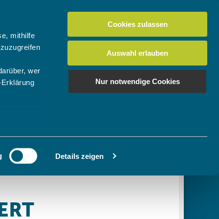
Cookies zulassen
Suchen
tuelles
Der BTV
Mein Verein
e, mithilfe
 zuzugreifen
Auswahl erlauben
darüber, wer
en
os
News Bundes-/Regionalligen
Download-Center
BTV-Magazin "Bayern Tennis"
Suchen
Nur notwendige Cookies
-Erklärung
Video- & Mediencenter
u sein können
Ausschreibungen
ieren
g
Details zeigen
Ihre
le Medien
ir
, Werbung