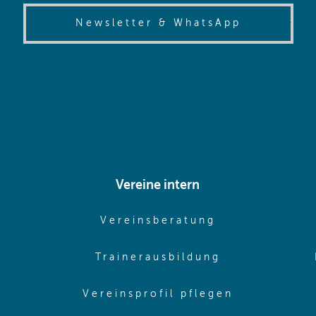
(opens in
Newsletter & WhatsApp
Vereine intern
pens in same window)
(opens in sam
Vereinsberatung
pens in same window)
(opens in sa
Trainerausbildung
pens in same window)
(opens in 
Vereinsprofil pflegen