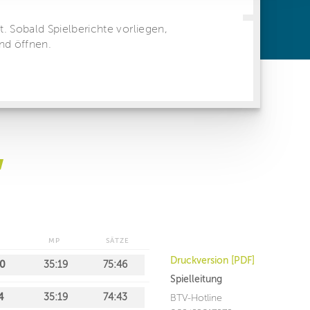
ren Daten
ienste