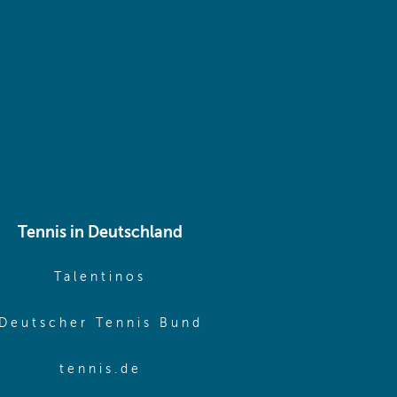
 same window)
Tennis in Deutschland
e window)
(opens in new window)
Talentinos
me window)
(opens in new window
Deutscher Tennis Bund
same window)
(opens in new window)
tennis.de