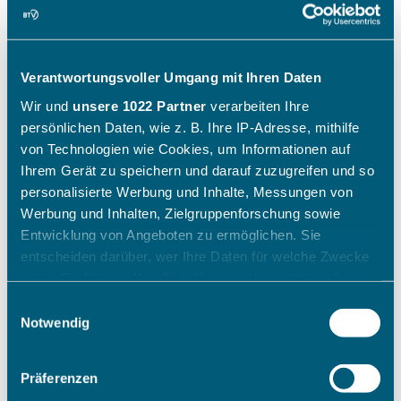
Verantwortungsvoller Umgang mit Ihren Daten
Wir und
unsere 1022 Partner
verarbeiten Ihre
persönlichen Daten, wie z. B. Ihre IP-Adresse, mithilfe
von Technologien wie Cookies, um Informationen auf
Ihrem Gerät zu speichern und darauf zuzugreifen und so
personalisierte Werbung und Inhalte, Messungen von
Werbung und Inhalten, Zielgruppenforschung sowie
Entwicklung von Angeboten zu ermöglichen. Sie
entscheiden darüber, wer Ihre Daten für welche Zwecke
nutzt. Sie können Ihre Einwilligung jederzeit über die
Cookie-Erklärung oder durch Klicken auf das Privacy
Einwilligungsauswahl
Trigger Symbol ändern oder widerrufen
Notwendig
Wenn Sie es erlauben, würden wir auch gerne:
Präferenzen
Informationen über Ihre geografische Lage erfassen,