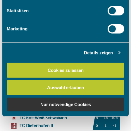
welche bis auf einige Meter genau sein können
Ihr Gerät durch aktives Scannen nach bestimmten
Statistiken
Merkmalen (Fingerprinting) identifizieren
Erfahren Sie mehr darüber, wie Ihre persönlichen Daten
Marketing
verarbeitet werden, und legen Sie Ihre Präferenzen im
Abschnitt Einzelheiten
fest.
Details zeigen
Wir verwenden Cookies, um Inhalte und Anzeigen zu
personalisieren, Funktionen für soziale Medien anbieten
zu können und die Zugriffe auf unsere Website zu
Cookies zulassen
analysieren. Außerdem geben wir Informationen zu Ihrer
Verwendung unserer Website an unsere Partner für
Auswahl erlauben
soziale Medien, Werbung und Analysen weiter. Unsere
Partner führen diese Informationen möglicherweise mit
weiteren Daten zusammen, die Sie ihnen bereitgestellt
Nur notwendige Cookies
haben oder die sie im Rahmen Ihrer Nutzung der Dienste
gesammelt haben.