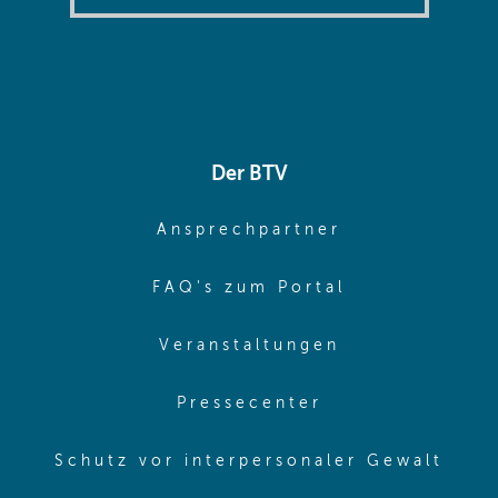
Der BTV
(opens in sa
Ansprechpartner
(opens in sa
FAQ's zum Portal
(opens in sam
Veranstaltungen
(opens in same
Pressecenter
(ope
Schutz vor interpersonaler Gewalt