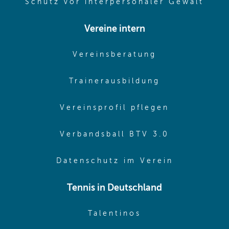
(ope
Schutz vor interpersonaler Gewalt
Vereine intern
(opens in sam
Vereinsberatung
(opens in sa
Trainerausbildung
(opens in 
Vereinsprofil pflegen
(opens in 
Verbandsball BTV 3.0
(opens in 
Datenschutz im Verein
Tennis in Deutschland
(opens in new w
Talentinos