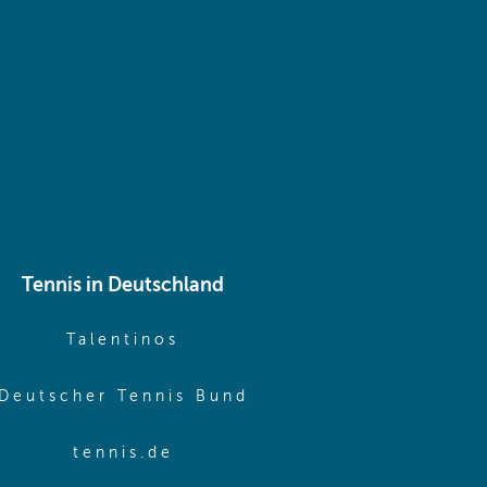
 same window)
Tennis in Deutschland
e window)
(opens in new window)
Talentinos
me window)
(opens in new window
Deutscher Tennis Bund
same window)
(opens in new window)
tennis.de