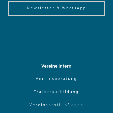
(opens in
Newsletter & WhatsApp
Vereine intern
pens in same window)
(opens in sam
Vereinsberatung
pens in same window)
(opens in sa
Trainerausbildung
pens in same window)
(opens in 
Vereinsprofil pflegen