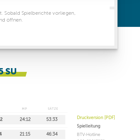
ren Daten
ienste