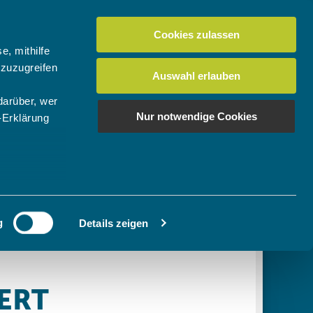
Cookies zulassen
Suchen
tuelles
Der BTV
Mein Verein
e, mithilfe
 zuzugreifen
Auswahl erlauben
darüber, wer
en
os
News Bundes-/Regionalligen
Download-Center
BTV-Magazin "Bayern Tennis"
Suchen
Nur notwendige Cookies
-Erklärung
Video- & Mediencenter
u sein können
Ausschreibungen
ieren
g
Details zeigen
Ihre
le Medien
ir
, Werbung