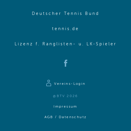
(opens in
Deutscher Tennis Bund
(opens in new wi
tennis.de
(ope
Lizenz f. Ranglisten- u. LK-Spieler
(opens in new window)
Vereins-Login
@BTV 2026
(opens in same window)
Impressum
(opens in same win
AGB / Datenschutz