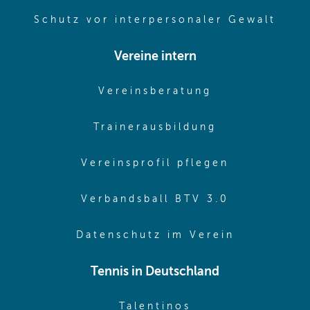
(ope
Schutz vor interpersonaler Gewalt
Vereine intern
(opens in sam
Vereinsberatung
(opens in sa
Trainerausbildung
(opens in 
Vereinsprofil pflegen
(opens in 
Verbandsball BTV 3.0
(opens in 
Datenschutz im Verein
Tennis in Deutschland
(opens in new w
Talentinos