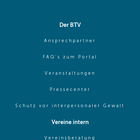
Der BTV
(opens in sa
Ansprechpartner
(opens in sa
FAQ's zum Portal
(opens in sam
Veranstaltungen
(opens in same
Pressecenter
(ope
Schutz vor interpersonaler Gewalt
Vereine intern
(opens in sam
Vereinsberatung