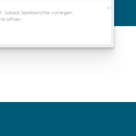
ren Daten
ienste
 same window)