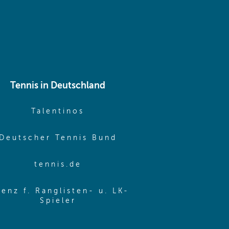
Tennis in Deutschland
e window)
(opens in new window)
Talentinos
me window)
(opens in new window
Deutscher Tennis Bund
same window)
(opens in new window)
tennis.de
same window)
zenz f. Ranglisten- u. LK-
(opens in new window)
Spieler
same window)