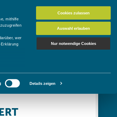
Cookies zulassen
Suchen
tuelles
Der BTV
Mein Verein
e, mithilfe
 zuzugreifen
Auswahl erlauben
darüber, wer
en
os
News Bundes-/Regionalligen
Download-Center
BTV-Magazin "Bayern Tennis"
Suchen
Nur notwendige Cookies
-Erklärung
Video- & Mediencenter
u sein können
Ausschreibungen
ieren
g
Details zeigen
Ihre
le Medien
ir
, Werbung