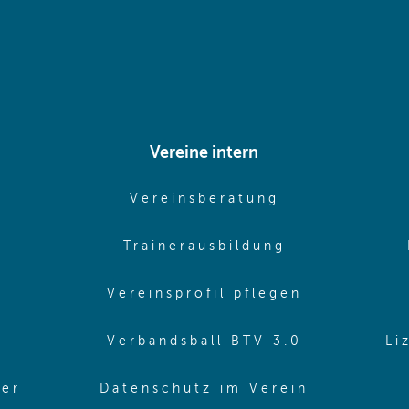
Vereine intern
pens in same window)
(opens in sam
Vereinsberatung
pens in same window)
(opens in sa
Trainerausbildung
pens in same window)
(opens in 
Vereinsprofil pflegen
ns in same window)
(opens in 
Verbandsball BTV 3.0
Li
(opens in 
ler
Datenschutz im Verein
in same window)