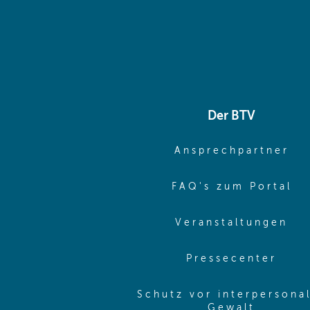
Der BTV
(o
Ansprechpartner
(o
FAQ's zum Portal
(o
Veranstaltungen
(ope
Pressecenter
Schutz vor interpersona
(opens 
Gewalt