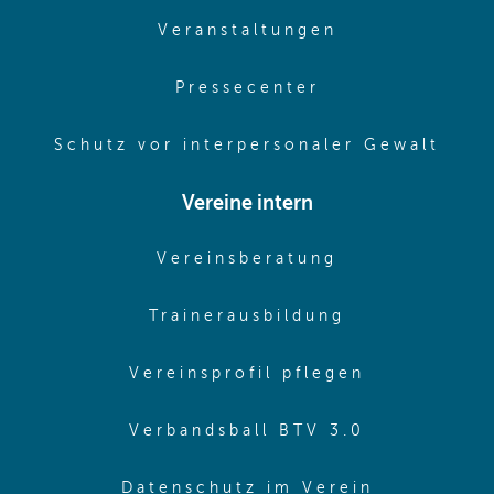
(opens in sam
Veranstaltungen
(opens in same
Pressecenter
(ope
Schutz vor interpersonaler Gewalt
Vereine intern
(opens in sam
Vereinsberatung
(opens in sa
Trainerausbildung
(opens in 
Vereinsprofil pflegen
(opens in 
Verbandsball BTV 3.0
(opens in 
Datenschutz im Verein