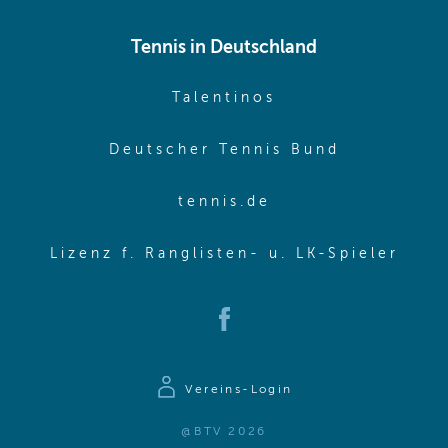
Tennis in Deutschland
(opens in new w
Talentinos
(opens in
Deutscher Tennis Bund
(opens in new wi
tennis.de
(ope
Lizenz f. Ranglisten- u. LK-Spieler
(opens in new window)
Vereins-Login
@BTV 2026