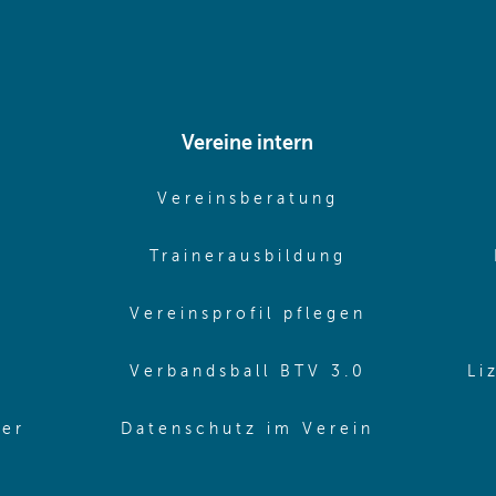
Vereine intern
pens in same window)
(opens in sam
Vereinsberatung
pens in same window)
(opens in sa
Trainerausbildung
pens in same window)
(opens in 
Vereinsprofil pflegen
ns in same window)
(opens in 
Verbandsball BTV 3.0
Li
(opens in 
ler
Datenschutz im Verein
in same window)