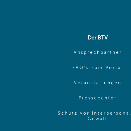
Der BTV
(o
Ansprechpartner
(o
FAQ's zum Portal
(o
Veranstaltungen
(ope
Pressecenter
Schutz vor interpersona
(opens 
Gewalt