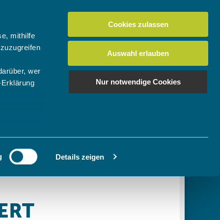
Cookies zulassen
Suchen
tuelles
Der BTV
Mein Verein
e, mithilfe
 zuzugreifen
Auswahl erlauben
darüber, wer
en
os
News Bundes-/Regionalligen
Download-Center
BTV-Magazin "Bayern Tennis"
Suchen
Nur notwendige Cookies
-Erklärung
Video- & Mediencenter
u sein können
Ausschreibungen
ieren
g
Details zeigen
Ihre
le Medien
ir
, Werbung