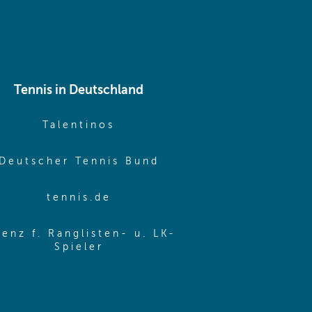
Tennis in Deutschland
e window)
(opens in new window)
Talentinos
me window)
(opens in new window
Deutscher Tennis Bund
same window)
(opens in new window)
tennis.de
same window)
zenz f. Ranglisten- u. LK-
(opens in new window)
Spieler
same window)