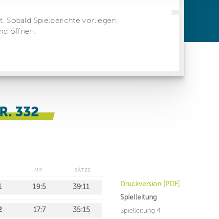
ren Daten
ienste